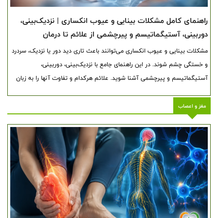
راهنمای کامل مشکلات بینایی و عیوب انکساری | نزدیک‌بینی،
دوربینی، آستیگماتیسم و پیرچشمی از علائم تا درمان
مشکلات بینایی و عیوب انکساری می‌توانند باعث تاری دید دور یا نزدیک، سردرد
و خستگی چشم شوند. در این راهنمای جامع با نزدیک‌بینی، دوربینی،
آستیگماتیسم و پیرچشمی آشنا شوید. علائم هرکدام و تفاوت آنها را به زبان
ساده بررسی کرده‌ایم. روش‌های تشخیص و معنی شماره‌های SPH، CYL و Axis
را بخوانید. عینک، لنز، لیزیک، PRK و SMILE و کاربرد آنها را بشناسید. همچنین
مغز و اعصاب
با علائم هشدار، باورهای اشتباه و پاسخ سوالات رایج درباره ضعیف شدن چشم
آشنا شوید.