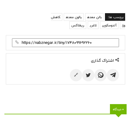
برچسب ها:
بالن معده
بالون معده
کاهش
وزن
آندوسکوپی
لاغری
ریفلاکس
اشتراک گذاری
🔗
0 دیدگاه