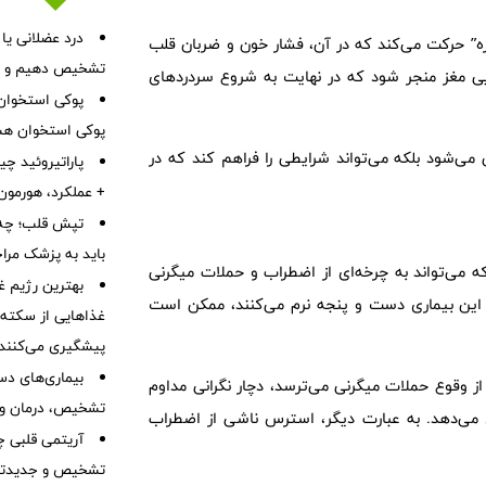
درد عضلانی یا
” حرکت می‌کند که در آن، فشار خون و ضربان قلب
تشخیص دهیم و چه 
یایی مغز منجر شود که در نهایت به شروع سردردهای
پوکی استخوا
پوکی استخوان هس
 می‌شود بلکه می‌تواند شرایطی را فراهم کند که در
پاراتیروئید چ
+ عملکرد، هورمون PTH، بیماری‌ها، علائم و درم
تپش قلب؛ چه 
باید به پزشک مرا
ه می‌تواند به چرخه‌ای از اضطراب و حملات میگرنی
بهترین رژیم غ
 با این بیماری دست و پنجه نرم می‌کنند، ممکن است
غذاهایی از سکته ق
پیشگیری می‌کنند
بیماری‌های دست
از وقوع حملات میگرنی می‌ترسد، دچار نگرانی مداوم
تشخیص، درمان و 
ش می‌دهد. به عبارت دیگر، استرس ناشی از اضطراب
آریتمی قلبی چ
تشخیص و جدیدتر