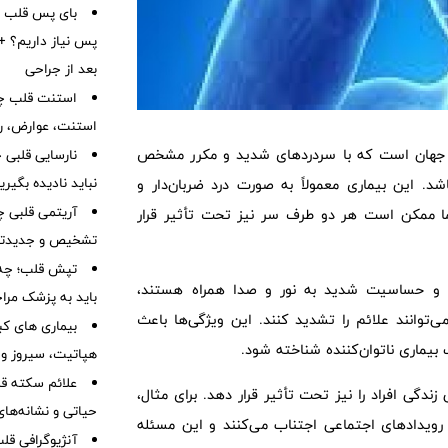
بای پس قلب چ
پس نیاز داریم؟ + 
بعد از جراحی
استنت قلب چی
استنت، عوارض، رژ
ر جهان است که با سردردهای شدید و مکرر مشخص
نباید نادیده بگیر
شد. این بیماری معمولاً به صورت درد ضربان‌دار و
آریتمی قلبی چ
ما ممکن است هر دو طرف سر نیز تحت تأثیر قرار
تشخیص و جدیدتر
تپش قلب؛ چه 
اغ، و حساسیت شدید به نور و صدا همراه هستند،
باید به پزشک مرا
ی‌توانند علائم را تشدید کنند. این ویژگی‌ها باعث
بیماری های کب
بیماری ناتوان‌کننده شناخته شود.
هپاتیت، سیروز و
علائم سکته قلب
زندگی افراد را نیز تحت تأثیر قرار دهد. برای مثال،
حیاتی و نشانه‌ها
 رویدادهای اجتماعی اجتناب می‌کنند و این مسئله
آنژیوگرافی ق