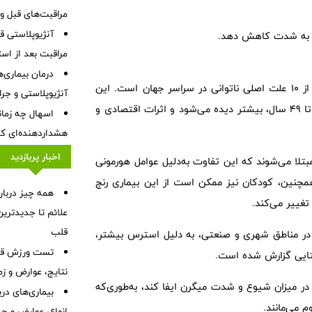
مراقبت‌های قبل و 
آنژیوپلاستی 
را به شدت کاهش دهد.
مراقبت بعد از اس
درمان بیماری‌ها
بر اساس گزارش‌های سازمان جهانی بهداشت (WHO)، میگرن یکی از 10 علت اصلی ناتوانی در سراسر جهان است. این
آنژیوپلاستی و جر
بیماری به‌ویژه در گروه‌های سنی فعال و کارآمد، یعنی افراد بین 15 تا 49 سال، بیشتر دیده می‌شود و اثرات اقتصادی و
اسهال چه زمان
هشداردهنده‌ای که 
اخبار پربازدید
مبتلا می‌شوند که این تفاوت به‌دلیل عوامل هورمونی
همچنین، کودکان نیز ممکن است از این بیماری رنج
همه چیز درباره
تغییر می‌کند.
علائم تا جدیدتری
قلب
ل، در مناطق شهری و صنعتی، به دلیل استرس بیشتر،
تست ورزش قلب
تایی گزارش شده است.
نتایج، عوارض و زم
در میزان شیوع و شدت میگرن ایفا کند، به‌طوری‌که
بیماری‌های در
 می‌مانند.
انواع، عوارض و ج