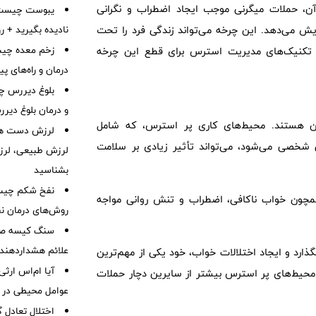
ن، حملات میگرنی موجب ایجاد اضطراب و نگرانی
نادیده بگیرید + 
ش می‌دهد. این چرخه می‌تواند زندگی فرد را تحت
زخم معده چیس
ی و تکنیک‌های مدیریت استرس برای قطع این چرخه
درمان و راه‌های پ
بلوغ دیررس چ
و درمان بلوغ دیر
درن هستند. محیط‌های کاری پر استرس، که شامل
لرزش دست هم
 شخصی می‌شود، می‌تواند تأثیر زیادی بر سلامت
لرزش طبیعی، لرز
بشناسید
نفخ شکم چیست
همچون خواب ناکافی، اضطراب و تنش روانی مواجه
روش‌های درمان ن
سنگ کیسه صفرا
علائم هشداردهنده،
ذارد و ایجاد اختلالات خواب، خود یکی از مهم‌ترین
آیا ام‌اس ارث
 محیط‌های پر استرس بیشتر از سایرین دچار حملات
عوامل محیطی در ابتل
اختلال تعادل