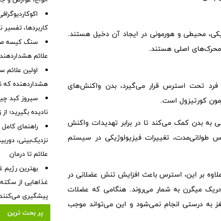
اکوکاردیوگراف
کاربردها، تفسیر ن
یکی، محیطی و هورمونی در ایجاد آن دخیل هستند.
سنگ کیسه صفرا
 محرک‌های اصلی هستند.
علائم هشداردهنده،
هشداردهنده که نبا
فرد تحت استرس قرار می‌گیرد، بدن واکنش‌های
سیروز کبد چیس
رمون کورتیزول است.
نادیده بگیرید؛ از
به بدن کمک می‌کند تا در برابر تهدیدات واکنش
راهنمای کامل 
س طولانی‌مدت، تغییرات فیزیولوژیکی در سیستم
نزدیک‌بینی، دورب
علائم تا درمان
بهترین رژیم غ
 علاوه بر این، استرس باعث افزایش تنش عضلانی در
غذاهایی از سکته ق
حریک میگرن به شمار می‌روند. هنگامی که عضلات
پیشگیری می‌کنند
ز به درستی انجام نمی‌شود و این می‌تواند موجب
پر بحث ترین