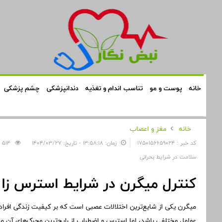
خانه
پوست و مو
تناسب اندام و تغذیه
دندانپزشکی
چشم پزشکی
خانه
مغز و اعصاب
کد خبر : 1750156659024
زمان: ۱۳:۵۸:۱۸ - تاریخ: ۱۴۰۴/۰۳/۲۷
514
سلامت در شرایط بحرانی
کنترل میگرن در شرایط استرس زا و
میگرن یکی از شایع‌ترین اختلالات عصبی است که بر کیفیت زندگی افراد تأ
عوامل مختلفی باشد، اما استرس و اضطراب از رایج‌ترین محرک‌های آن 