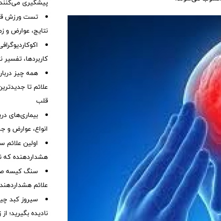
پیشگیری می‌کنند
تست ورزش قلب
نتایج، عوارض و زم
اکوکاردیوگراف
کاربردها، تفسیر ن
همه چیز درباره
علائم تا جدیدتری
قلب
بیماری‌های در
انواع، عوارض و ج
هشداردهنده که نبا
سنگ کیسه صفرا
علائم هشداردهنده،
سیروز کبد چیس
نادیده بگیرید؛ از