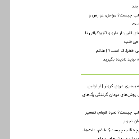
بعد
قلب چیست؟ مراحل، عوارض و
تنت
ی قلبی؛ از دارو و آنژیوگرافی تا
احی قلب
ی خطرناک است؟ | علائم
نباید نادیده بگیرید
 بیماری عروق کرونر | از اولین
ن روش‌های درمان گرفتگی رگ‌های
 چیست؟ نحوه انجام، تفسیر
ان تجویز
یچه قلب چیست؟ علائم، علت‌ها،
دیدترین روش‌های درمان