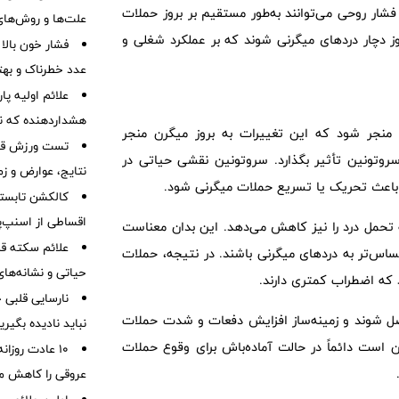
شار روحی می‌توانند به‌طور مستقیم بر بروز حملات
علت‌ها و روش‌های 
وز دچار دردهای میگرنی شوند که بر عملکرد شغلی و
فشار خون بالا
عدد خطرناک و بهت
هشداردهنده که نبا
 منجر شود که این تغییرات به بروز میگرن منجر
تست ورزش قلب
سروتونین تأثیر بگذارد. سروتونین نقشی حیاتی در
نتایج، عوارض و زم
 باعث تحریک یا تسریع حملات میگرنی شود.
کالکشن تابستا
اقساطی از اسنپ‌پ
ه تحمل درد را نیز کاهش می‌دهد. این بدان معناست
علائم سکته قلب
ساس‌تر به دردهای میگرنی باشند. در نتیجه، حملات
حیاتی و نشانه‌ها
شد که اضطراب کمتری دارند.
ل شوند و زمینه‌ساز افزایش دفعات و شدت حملات
نباید نادیده بگیر
کن است دائماً در حالت آماده‌باش برای وقوع حملات
۱۰ عادت روزا
عروقی را کاهش م