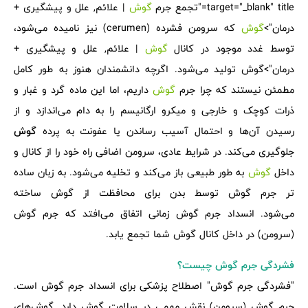
target="_blank" title="تجمع جرم
گوش
| علائم, علل و پیشگیری +
درمان">
گوش
که سرومن فشرده (cerumen) نیز نامیده می‌شود،
توسط غدد موجود در کانال
گوش
| علائم, علل و پیشگیری +
درمان">گوش تولید می‌شود. اگرچه دانشمندان هنوز به طور کامل
مطمئن نیستند که چرا جرم
گوش
داریم، اما این ماده گرد و غبار و
ذرات کوچک و خارجی و میکرو ارگانیسم را به دام می‌اندازد و از
رسیدن آن‌ها و احتمال آسیب رساندن یا عفونت به پرده
گوش
جلوگیری می‌کند. در شرایط عادی، سرومن اضافی راه خود را از کانال و
داخل
گوش
به طور طبیعی باز می‌کند و تخلیه می‌شود. به زبان ساده
تر جرم گوش توسط بدن برای محافظت از گوش ساخته
می‌شود. انسداد جرم گوش زمانی اتفاق می‌افتد که جرم گوش
(سرومن) در داخل کانال گوش شما تجمع یابد.
فشردگی جرم گوش چیست؟
"فشردگی جرم گوش" اصطلاح پزشکی برای انسداد جرم گوش است.
جرم گوش (سرومن) نقش مهمی در سلامت گوش دارد. گوش‌های