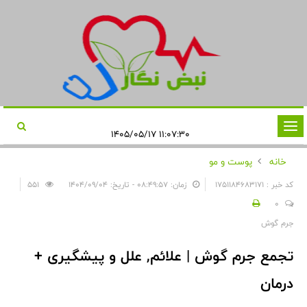
تغییر
۱۱:۰۷:۳۰ ۱۴۰۵/۰۵/۱۷
وضعیت
خانه
پوست و مو
ناوبری
کد خبر : 1751184683171
زمان: ۰۸:۴۹:۵۷ - تاریخ: ۱۴۰۴/۰۹/۰۴
551
0
جرم گوش
تجمع جرم گوش | علائم, علل و پیشگیری +
درمان