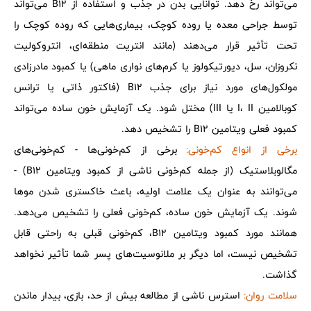
می‌تواند رخ دهد. توانایی بدن در جذب و استفاده از B12 می‌تواند
توسط جراحی معده یا روده کوچک، بیماری‌هایی که روده کوچک را
تحت تأثیر قرار می‌دهند (مانند انتریت منطقه‌ای، انتروکولیت
نکروزان، سل، دیورتیکولوز یا کرم‌های نواری ماهی) یا کمبود مادرزادی
مولکول‌های مورد نیاز برای جذب B12 (فاکتور ذاتی یا ترانس
کوبالامین I، II یا III) مختل شود. یک آزمایش خون ساده می‌تواند
کمبود فعلی ویتامین B12 را تشخیص دهد.
برخی از انواع کم‌خونی:
برخی از کم‌خونی‌ها - کم‌خونی‌های
مگالوبلاستیک (از جمله کم‌خونی ناشی از کمبود ویتامین B12) -
می‌توانند به عنوان یک علامت اولیه، باعث خاکستری شدن موها
شوند. یک آزمایش خون ساده، کم‌خونی فعلی را تشخیص می‌دهد.
همانند مورد کمبود ویتامین B12، کم‌خونی قبلی به راحتی قابل
تشخیص نیست، اما دیگر بر ملانوسیت‌های پسر شما تأثیر نخواهد
گذاشت.
سلامت روان:
استرس ناشی از مطالعه بیش از حد، بازی، بیدار ماندن