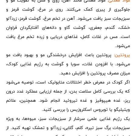
مواد معدنی:
مواد معدنی مانند آهن، روی و مس به تقویت مو و
جلوگیری از پیری کمک می‌کنند. روی در مرغ، گوشت قرمز و
سبزیجات سبز یافت می‌شود. آهن در تخم مرغ، گوشت قرمز، زردآلو
خشک، گندم، جعفری، گوشت گاو و دانه‌های آفتابگردان فراوان
است. مس در غلات کامل، غذاهای دریایی و زرده تخم مرغ یافت
می‌شود.
پروتئین:
پروتئین باعث افزایش درخشندگی مو و بهبود بافت مو
می‌شود. با افزودن غلات، سویا و گوشت به رژیم غذایی کودک،
میزان مصرف پروتئین را افزایش دهید.
اگر کودک در معرض خطر اختلالات متابولیک است، توصیه می‌شود
که یک بررسی کامل سلامت بدن، از جمله ارزیابی عملکرد غدد درون
ریز، غده هیپوفیز و غده تیروئید انجام شود. همچنین، علائم
ویتیلیگو یا توبروس اسکلروزیس را بررسی کنید.
یک رژیم غذایی علمی سرشار از سبزیجات سبز، میوه‌ها، به ویژه
سبزیجات برگ سبز تیره، کلم، گلابی، زردآلو و تمشک تهیه کنید. از