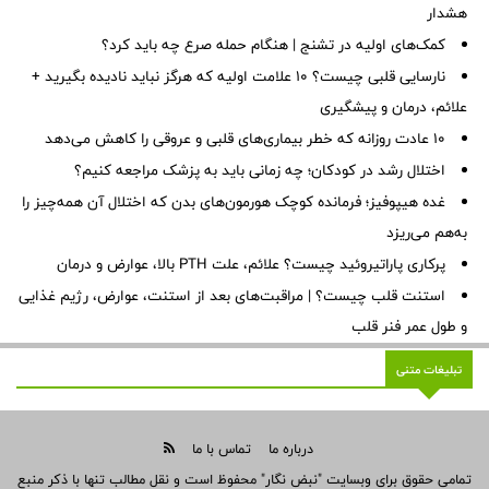
هشدار
کمک‌های اولیه در تشنج | هنگام حمله صرع چه باید کرد؟
نارسایی قلبی چیست؟ ۱۰ علامت اولیه که هرگز نباید نادیده بگیرید +
علائم، درمان و پیشگیری
۱۰ عادت روزانه که خطر بیماری‌های قلبی و عروقی را کاهش می‌دهد
اختلال رشد در کودکان؛ چه زمانی باید به پزشک مراجعه کنیم؟
غده هیپوفیز؛ فرمانده کوچک هورمون‌های بدن که اختلال آن همه‌چیز را
به‌هم می‌ریزد
پرکاری پاراتیروئید چیست؟ علائم، علت PTH بالا، عوارض و درمان
استنت قلب چیست؟ | مراقبت‌های بعد از استنت، عوارض، رژیم غذایی
و طول عمر فنر قلب
تبلیغات متنی
درباره ما
تماس با ما
تمامی حقوق برای وبسایت "نبض نگار" محفوظ است و نقل مطالب تنها با ذکر منبع