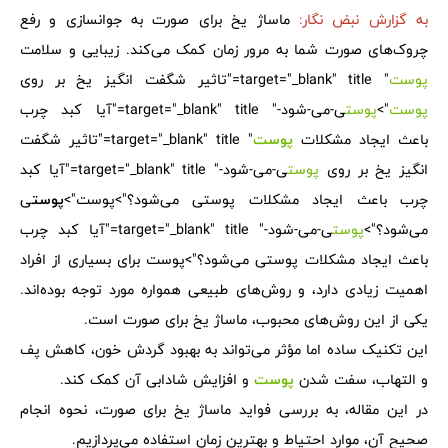
به گزارش
نبض نگار:
ماساژ یخ برای صورت به جوانسازی و رفع
چروک‌های صورت شما به مرور زمان کمک می‌کند. زیبایی و سلامت
پوست
" target="_blank" title="تاثیر شگفت انگیز یخ بر روی
پوست
">
پوست
ی-می-شود-" target="_blank" title="آیا کبد چرب
باعث ایجاد مشکلات
پوست
" target="_blank" title="تاثیر شگفت
انگیز یخ بر روی
پوست
ی-می-شود-" target="_blank" title="آیا کبد
چرب باعث ایجاد مشکلات پوستی می‌شود؟">پوست">
پوست
ی
می‌شود؟">
پوست
ی-می-شود-" target="_blank" title="آیا کبد چرب
باعث ایجاد مشکلات پوستی می‌شود؟">پوست برای بسیاری از افراد
اهمیت زیادی دارد، و روش‌های طبیعی همواره مورد توجه بوده‌اند.
یکی از این روش‌های محبوب، ماساژ یخ برای صورت است.
این تکنیک ساده اما مؤثر می‌تواند به بهبود گردش خون، کاهش پف
و التهاب، سفت شدن
پوست
و افزایش شادابی آن کمک کند.
در این مقاله، به بررسی فواید ماساژ یخ برای صورت، نحوه انجام
صحیح آن، موارد احتیاط و بهترین زمان استفاده می‌پردازیم.