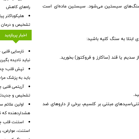
سنگ‌های سیستین می‌شود. سیستین ماده‌ای است
راه‌های کاهش
هلیکوباکتر پی
تشخیص و درمان
اخبار پربازدید
 ابتلا به سنگ کلیه باشید:
سدیم یا قند (ساکارز و فروکتوز) بخورید.
نباید نادیده بگیر
تپش قلب؛ چه 
باید به پزشک مرا
آریتمی قلبی چ
د.
تشخیص و جدیدتر
نتی‌اسیدهای مبتنی بر کلسیم، برخی از داروهای ضد
هشداردهنده که نبا
استنت قلب چی
استنت، عوارض، رژ