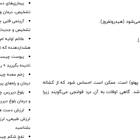
بیماری‌های دست
تشخیص، درمان و 
آریتمی قلبی چ
می‌شود (هیدرونفروز).
تشخیص و جدیدتر
.
هشداردهنده که نبا
نادیده بگیرید + 
زخم معده چیس
رد پهلو) است. ممکن است احساس شود که از کشاله
درمان و راه‌های پ
باشد. گاهی اوقات به آن درد قولنجی می‌گویند زیرا
بلوغ دیررس چ
و درمان بلوغ دیر
لرزش دست هم
لرزش طبیعی، لرز
بشناسید
نفخ شکم چیست