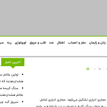
زنان و زایمان
مغز و اعصاب
اطفال
غدد
قلب و عروق
اورولوژی
ریه
سبک
آخرین اخبار
0
هشداردهنده که نبا
سنگ کیسه صفرا
علائم هشداردهنده،
جاری ادراری تشکیل می‌شود. مجاری ادراری شامل
سیروز کبد چیس
ی به عنوان سنگ کلیه یا نفرولیت نیز شناخته می‌شود.