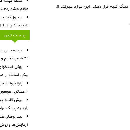
سنگ کیسه صفرا
گ کلیه قرار دهند. این موارد عبارتند از:
علائم هشداردهنده،
سیروز کبد چیس
نادیده بگیرید؛ از
پر بحث ترین
درد عضلانی یا
تشخیص دهیم و چه 
پوکی استخوا
پوکی استخوان هس
پاراتیروئید چ
+ عملکرد، هورمون PTH، بیماری‌ها، علائم و درم
تپش قلب؛ چه 
باید به پزشک مرا
بیماری‌های غدد
آزمایش‌ها و روش‌