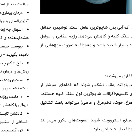
مراقبت بعد از اس
درمان بیماری‌ها
آنژیوپلاستی و جر
. کم‌آبی بدن شایع‌ترین عامل است. نوشیدن حداقل
اسهال چه زمان
تشکیل سنگ کلیه را کاهش می‌دهد. رژیم غذایی و عوامل
هشداردهنده‌ای که 
 بسیار شدید باشد و معمولاً به صورت موج‌هایی از
نادیده بگیرید + 
نفخ شکم چیست
روش‌های درمان ن
ذاری می‌شوند:
توانند زمانی تشکیل شوند که غذاهای سرشار از
علت، تشخیص و جد
ی کلسیم-اگزالات شایع‌ترین نوع سنگ کلیه هستند.
۱۰ عادت روزا
رغ، خوک، تخم‌مرغ و ماهی) می‌تواند باعث تشکیل
عروقی را کاهش م
کالکشن تابستا
های استروویت شوند. عفونت‌های مکرر می‌توانند
اقساطی از اسنپ‌پ
 نیاز به جراحی دارد.
تری‌گلیسیرید 