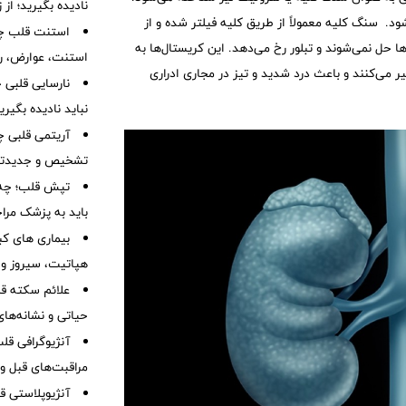
نادیده بگیرید؛ از
د. سنگ کلیه معمولاً از طریق کلیه فیلتر شده و از
استنت قلب چی
ا حل نمی‌شوند و تبلور رخ می‌دهد. این کریستال‌ها به
استنت، عوارض، رژ
ر می‌کنند و باعث درد شدید و تیز در مجاری ادراری
نباید نادیده بگیر
آریتمی قلبی چ
تشخیص و جدیدتر
تپش قلب؛ چه 
باید به پزشک مرا
بیماری های کب
هپاتیت، سیروز و
علائم سکته قلب
حیاتی و نشانه‌ها
آنژیوگرافی ق
مراقبت‌های قبل و 
آنژیوپلاستی 