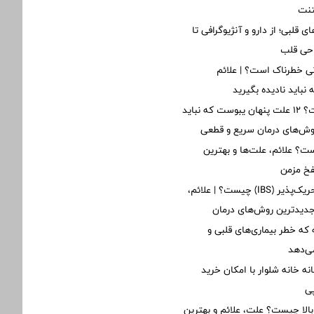
تنت
ی قلبی؛ از دارو و آنژیوگرافی تا
احی قلب
ی خطرناک است؟ | علائم
نباید نادیده بگیرید
یبوست چیست؟ ۱۲ علت پنهان یبوست که نباید
روش‌های درمان سریع و قطعی
؟ علائم، علت‌ها و بهترین
فخ مزمن
سندرم روده تحریک‌پذیر (IBS) چیست؟ | علائم،
یدترین روش‌های درمان
نه که خطر بیماری‌های قلبی و
ی‌دهد
نه خانه شلوار با امکان خرید
ی
بالا چیست؟ علت، علائم و بهترین