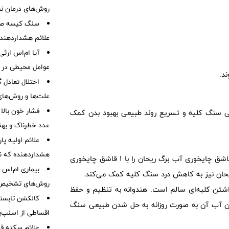
روش‌های درمان ن
سنگ کیسه صفرا
علائم هشداردهنده،
آیا ام‌اس ارث
عوامل محیطی در ابتل
د.
اختلال تعادل
علت‌ها و روش‌های 
فشار خون بالا
حتی سنگ کلیه و تسریع روند طبیعی بهبود بدن کمک
عدد خطرناک و بهت
هشداردهنده که نبا
به طور کلی برای سلامت کلی کلیه‌ها مفید است. یک قاشق چایخوری آب برگ ریحان را با 1 قاشق چایخوری
یحان نیز به کاهش درد سنگ کلیه کمک می‌کند.
روش‌های تشخیص و
شتن کلیه‌ای سالم است. هندوانه به تنظیم و حفظ
کالکشن تابستا
دن آب آن به صورت روزانه به حل شدن طبیعی سنگ
اقساطی از اسنپ‌پ
علائم سکته قلب