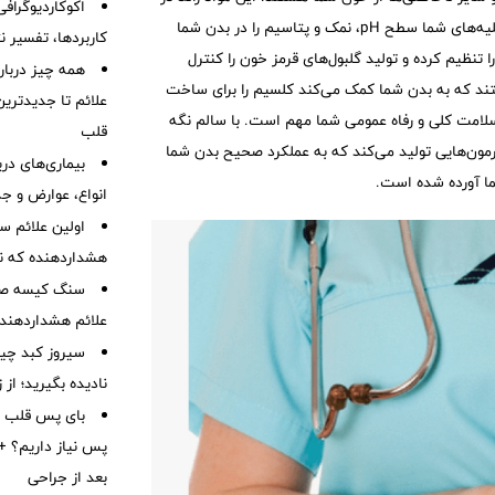
اکوکاردیوگراف
مثانه شما ذخیره شده و بعداً از طریق ادرار دفع می‌شوند. علاوه بر این، کلیه‌های شما سطح pH، نمک و پتاسیم را در بدن شما
کاربردها، تفسیر ن
 تنظیم کرده و تولید گلبول‌های قرمز خون را کنترل
همه چیز درباره
کلیه‌های شما همچنین مسئول فعال کردن نوعی ویتامین D هستند که به بدن شما کمک می‌کند کلسیم را برای ساخت
علائم تا جدیدتری
لامت کلی و رفاه عمومی شما مهم است. با سالم نگه
قلب
ورمون‌هایی تولید می‌کند که به عملکرد صحیح بدن شما
بیماری‌های در
ما آورده شده است.
انواع، عوارض و ج
هشداردهنده که نبا
سنگ کیسه صفرا
علائم هشداردهنده،
سیروز کبد چیس
نادیده بگیرید؛ از
بای پس قلب چ
پس نیاز داریم؟ + 
بعد از جراحی