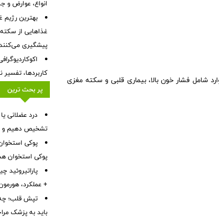
انواع، عوارض و ج
بهترین رژیم غ
غذاهایی از سکته ق
پیشگیری می‌کنند
اکوکاردیوگراف
کاربردها، تفسیر ن
ارد شامل فشار خون بالا، بیماری قلبی و سکته مغزی
پر بحث ترین
درد عضلانی یا
تشخیص دهیم و چه 
پوکی استخوا
پوکی استخوان هس
پاراتیروئید چ
+ عملکرد، هورمون PTH، بیماری‌ها، علائم و درم
تپش قلب؛ چه 
باید به پزشک مرا