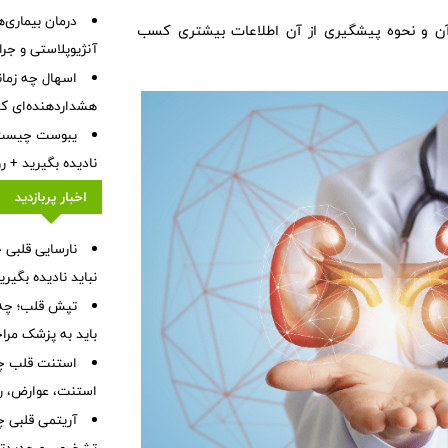
درمان بیماری‌ها
لا به آن و نحوه پیشگیری از آن اطلاعات بیشتری کسب
آنژیوپلاستی و جر
اسهال چه زمان
هشداردهنده‌ای که 
نادیده بگیرید + 
اخبار پربازدید
نباید نادیده بگیر
تپش قلب؛ چه 
باید به پزشک مرا
استنت قلب چی
استنت، عوارض، رژ
آریتمی قلبی چ