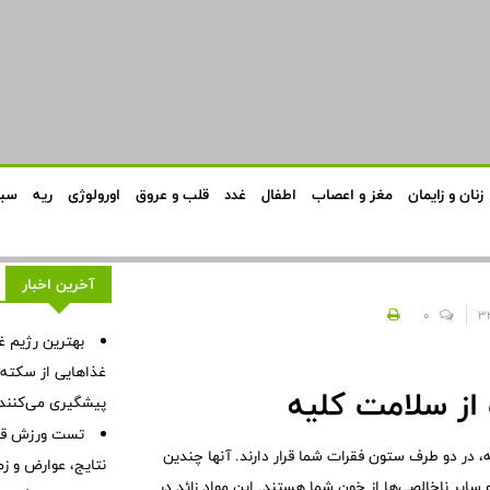
زنان و زایمان
مغز و اعصاب
اطفال
غدد
قلب و عروق
اورولوژی
ریه
سبک
آخرین اخبار
0
بهترین رژیم غ
غذاهایی از سکته ق
پیشگیری می‌کنند
تست ورزش قلب
، در دو طرف ستون فقرات شما قرار دارند. آنها چندین
نتایج، عوارض و زم
 سایر ناخالصی‌ها از خون شما هستند. این مواد زائد در