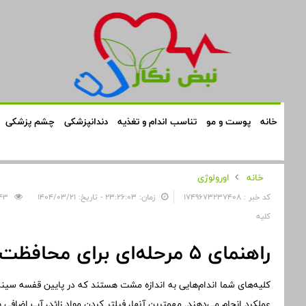
خانه
پوست و مو
تناسب اندام و تغذیه
دندانپزشکی
چشم پزشکی
خانه
اورولوژی
کد خبر : 1749673237408
زمان: ۲۳:۲۶:۰۳ - تاریخ: ۱۴۰۴/۰۳/۲۱
343
کلیه
راهنمای 5 مرحله‌ای برای محافظت از سلامت کلیه
کلیه‌های شما اندام‌هایی به اندازه مشت هستند که در پایین قفسه سینه
عملکرد انجام می‌دهند. مهمترین آنها، فیلتر کردن مواد زائد، آب اضافی و