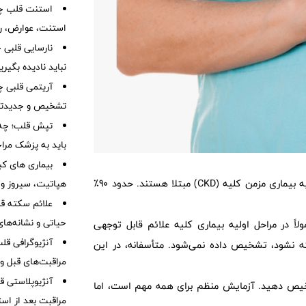
استنت قلب چی
استنت، عوارض، رژ
نباید نادیده بگیر
آریتمی قلبی چ
تشخیص و جدیدتر
تپش قلب؛ چه 
باید به پزشک مرا
بیماری های کب
حدود 1 نفر از هر 7 بزرگسال در ایالات متحده به بیماری مزمن کلیه (CKD) مبتلا هستند. حدود 90٪
هپاتیت، سیروز و
علائم سکته قلب
حیاتی و نشانه‌ها
ً در مراحل اولیه بیماری کلیه علائم قابل توجهی
آنژیوگرافی ق
رفته نشود، تشخیص داده نمی‌شود. متأسفانه، در این
مراقبت‌های قبل و 
آنژیوپلاستی 
خیص دهید. آزمایش منظم برای همه مهم است، اما
مراقبت بعد از اس