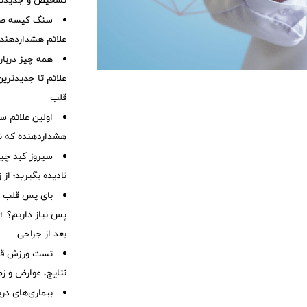
تشخیص و جدیدتر
سنگ کیسه صفرا
علائم هشداردهنده،
همه چیز درباره
علائم تا جدیدتری
قلب
هشداردهنده که نبا
سیروز کبد چیس
نادیده بگیرید؛ از
بای پس قلب چ
پس نیاز داریم؟ + 
بعد از جراحی
تست ورزش قلب
نتایج، عوارض و زم
بیماری‌های در