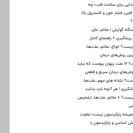
ذایی برای سلامت قلب؛ چه
لبی، فشار خون و کلسترول بالا
؟
گاه گوارش | علائم، علل،
پیشگیری + راهنمای کامل
یست؟ انواع، علائم، علت‌ها،
ین روش‌های درمان
یبوست چیست؟ ۱۲ علت پنهان یبوست که نباید
روش‌های درمان سریع و قطعی
ت؟ نشانه های مهم، علت‌ها،
یشگیری | هر آنچه باید بدانید
یست؟ + علائم، علت‌ها، تشخیص
رس
یشه پارکینسون نیست؛ تفاوت
ش اساسی و پارکینسون را