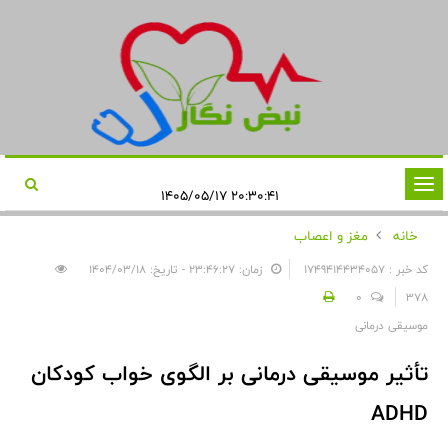
تغییر
۲۰:۳۰:۴۱ ۱۴۰۵/۰۵/۱۷
وضعیت
خانه
مغز و اعصاب
ناوبری
کد خبر : 1749414434057
زمان: ۲۳:۴۶:۲۷ - تاریخ: ۱۴۰۴/۰۳/۱۸
0
378
موسیقی درمانی
تأثیر موسیقی درمانی بر الگوی خواب کودکان
ADHD