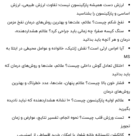
لرزش دست همیشه پارکینسون نیست؛ تفاوت لرزش طبیعی، لرزش
اساسی و پارکینسون را بشناسید
نفخ شکم چیست؟ علائم، علت‌ها و بهترین روش‌های درمان نفخ مزمن
سنگ کیسه صفرا؛ چه زمانی باید جراحی کرد؟ علائم هشداردهنده،
درمان و هر آنچه باید بدانید
آیا ام‌اس ارثی است؟ نقش ژنتیک، خانواده و عوامل محیطی در ابتلا به
MS
اختلال تعادل گوش داخلی چیست؟ علائم، علت‌ها و روش‌های درمان که
باید بدانید
فشار خون بالا چیست؟ علائم پنهان، علت‌ها، عدد خطرناک و بهترین
روش‌های درمان
علائم اولیه پارکینسون چیست؟ ۱۰ نشانه هشداردهنده که نباید نادیده
بگیرید
تست ورزش قلب چیست؟ نحوه انجام، تفسیر نتایج، عوارض و زمان
تجویز
کالکشن تابستانه خانه شلوار با امکان خرید اقساطی از اسنپ‌پی