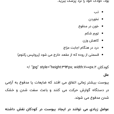
بود، کودک خود را نزد پزشک ببرید.
تب
نخوردن
خون در مدفوع
تورم شکم
کاهش وزن
درد در هنگام اجابت مزاج
قسمتی از روده که از مقعد خارج می شود (پرولپس رکتوم)
کودکان 2.jpg" style="height:394px; width:700px" />
علل
یبوست بیشتر زمانی اتفاق می افتد که ضایعات یا مدفوع به آرامی
در دستگاه گوارش حرکت می کنند و باعث سفت شدن و خشک
شدن مدفوع می شوند.
عوامل زیادی می توانند در ایجاد یبوست در کودکان نقش داشته