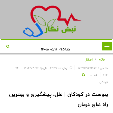
تغییر
۰۹:۵۹:۱۵ ۱۴۰۵/۰۵/۱۶
وضعیت
خانه
اطفال
ناوبری
کد خبر : 1749929571454
زمان: ۲۲:۳۷:۰۱ - تاریخ: ۱۴۰۴/۰۳/۲۴
0
424
کودکان
یبوست در کودکان | علل، پیشگیری و بهترین
راه های درمان