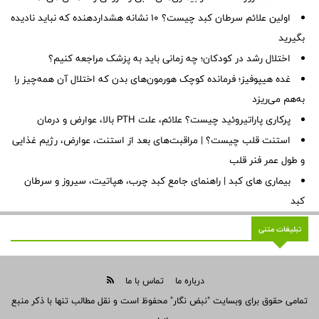
اولین علائم سرطان کبد چیست؟ ۱۰ نشانه هشداردهنده که نباید نادیده
بگیرید
اختلال رشد در کودکان؛ چه زمانی باید به پزشک مراجعه کنیم؟
غده هیپوفیز؛ فرمانده کوچک هورمون‌های بدن که اختلال آن همه‌چیز را
به‌هم می‌ریزد
پرکاری پاراتیروئید چیست؟ علائم، علت PTH بالا، عوارض و درمان
استنت قلب چیست؟ | مراقبت‌های بعد از استنت، عوارض، رژیم غذایی
و طول عمر فنر قلب
بیماری های کبد | راهنمای جامع کبد چرب، هپاتیت، سیروز و سرطان
کبد
تبلیغات متنی
درباره ما
تماس با ما
تمامی حقوق برای وبسایت "نبض نگار" محفوظ است و نقل مطالب تنها با ذکر منبع