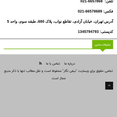
تلفن: 6657868-021
فکس: 66578689-021
آدرس:تهران، خیابان آزادی، تقاطع نواب، پلاک 680، طبقه سوم، واحد 5
کدپستی: 1345794793
تبلیغات متنی
درباره ما
تماس با ما
تمامی حقوق برای وبسایت "نبض نگار" محفوظ است و نقل مطالب تنها با ذکر منبع
مجاز است