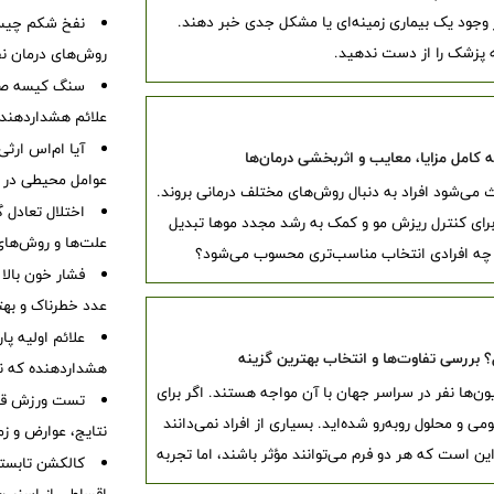
 وجود یک بیماری زمینه‌ای یا مشکل جدی خبر دهند.
نفخ شکم چیست
 پزشک را از دست ندهید.
روش‌های درمان ن
سنگ کیسه صفرا
علائم هشداردهنده،
آیا ام‌اس ارث
عوامل محیطی در ابتل
می‌شود افراد به دنبال روش‌های مختلف درمانی بروند.
اختلال تعادل
اپی و PRP به سه گزینه پرطرفدار برای کنترل ریزش مو و کمک به رشد مجدد موها تبدیل
علت‌ها و روش‌های 
ای چه افرادی انتخاب مناسب‌تری محسوب می‌شود؟
فشار خون بالا
عدد خطرناک و بهت
 بررسی تفاوت‌ها و انتخاب بهترین گزینه
هشداردهنده که نبا
ن‌ها نفر در سراسر جهان با آن مواجه هستند. اگر برای
تست ورزش قلب
می و محلول روبه‌رو شده‌اید. بسیاری از افراد نمی‌دانند
نتایج، عوارض و زم
ن است که هر دو فرم می‌توانند مؤثر باشند، اما تجربه
کالکشن تابستا