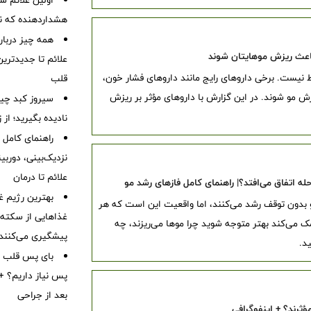
هشداردهنده که نبا
همه چیز درباره
 باعث ریزش موهایتان شوند
علائم تا جدیدتری
 نیست. برخی داروهای رایج مانند داروهای فشار خون،
قلب
ش مو شوند. در این گزارش با داروهای مؤثر بر ریزش
سیروز کبد چیس
نادیده بگیرید؛ از
راهنمای کامل 
نزدیک‌بینی، دورب
علائم تا درمان
 اتفاق می‌افتد؟| راهنمای کامل فازهای رشد مو
بهترین رژیم غ
 و بدون توقف رشد می‌کنند، اما واقعیت این است که هر
غذاهایی از سکته ق
 می‌کند بهتر متوجه شوید چرا موها می‌ریزند، چه
پیشگیری می‌کنند
د.
بای پس قلب چ
پس نیاز داریم؟ + 
بعد از جراحی
ؤثرند؟ + اینفوگرافی