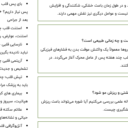
بای پس قلب چ
د و در طول زمان باعث خشکی، شکنندگی و افزایش
پس نیاز داریم؟ + 
نیست و عوامل دیگری نیز نقش مهمی دارند.
بعد از جراحی
استنت قلب چی
استنت، عوارض، رژ
یست و چه زمانی طبیعی است؟
روها معمولاً یک واکنش موقت بدن به فشارهای فیزیکی
نباید نادیده بگیر
لب چند هفته پس از عامل محرک آغاز می‌گردد. در
آریتمی قلبی چ
نند.
تشخیص و جدیدتر
تپش قلب؛ چه 
باید به پزشک مرا
‌پشتی و ریزش مو شود؟
بیماری های کب
هپاتیت، سیروز و
له علمی بررسی می‌کنیم آیا شوره می‌تواند باعث ریزش
پیشگیری چیست.
علائم سکته قلب
حیاتی و نشانه‌ها
آنژیوگرافی ق