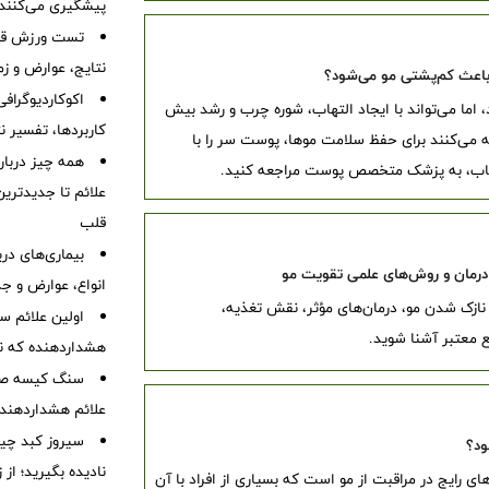
پیشگیری می‌کنند
تست ورزش قلب
نتایج، عوارض و زم
اعث کم‌پشتی مو می‌شود؟
اکوکاردیوگراف
اما می‌تواند با ایجاد التهاب، شوره چرب و رشد بیش
کاربردها، تفسیر ن
می‌کنند برای حفظ سلامت موها، پوست سر را با
همه چیز درباره
تهاب، به پزشک متخصص پوست مراجعه کنید.
علائم تا جدیدتری
قلب
بیماری‌های در
، درمان و روش‌های علمی تقویت مو
انواع، عوارض و ج
 نازک شدن مو، درمان‌های مؤثر، نقش تغذیه،
هشداردهنده که نبا
سنگ کیسه صفرا
علائم هشداردهنده،
سیروز کبد چیس
ود؟
نادیده بگیرید؛ از
های رایج در مراقبت از مو است که بسیاری از افراد با آن