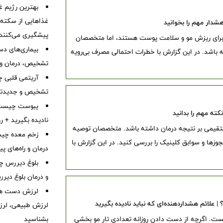
بهترین رژیم غ
غذاهایی از سکته ق
شدار مهم را بخوانید
پیشگیری می‌کنند
ا برای ریزش مو و سلامت پوست هستند، اما متخصصان
بیماری‌های دست
 باشد. در این گزارش با خطرات احتمالی مصرف بی‌رویه
تشخیص، درمان و 
آریتمی قلبی چ
تشخیص و جدیدتر
نادیده بگیرید + 
ستقیمی بر نتیجه درمان داشته باشد. متخصصان توصیه
زخم معده چیس
وزها و سوابق کلینیک را بررسی کنید. در این گزارش با
درمان و راه‌های پ
بلوغ دیررس چ
و درمان بلوغ دیر
لرزش دست هم
| علائم هشداردهنده‌ای که نباید نادیده بگیرید
لرزش طبیعی، لرز
ت. اگرچه از دست دادن روزانه تعدادی تار مو بخشی
بشناسید