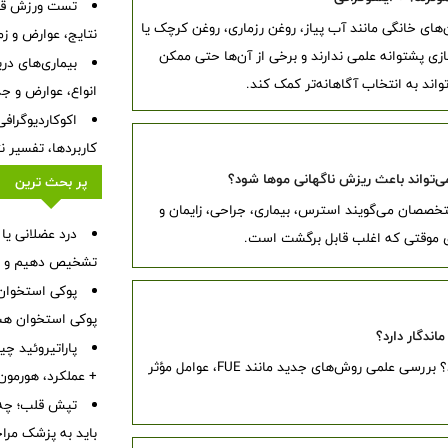
تست ورزش قلب
‌های خانگی مانند آب پیاز، روغن رزماری، روغن کرچک یا
نتایج، عوارض و زم
ی پشتوانه علمی ندارند و برخی از آن‌ها حتی ممکن
بیماری‌های در
د به انتخاب آگاهانه‌تر کمک کند.
انواع، عوارض و ج
اکوکاردیوگراف
کاربردها، تفسیر ن
‌تواند باعث ریزش ناگهانی موها شود؟
پر بحث ترین
صصان می‌گویند استرس، بیماری، جراحی، زایمان و
درد عضلانی یا
ی موقتی که اغلب قابل برگشت است.
تشخیص دهیم و چه 
پوکی استخوا
پوکی استخوان هس
اندگار دارد؟
پاراتیروئید چ
کاشت مو در زنان تا چه حد طبیعی به نظر می‌رسد؟ بررسی علمی روش‌های جدید مانند FUE، عوامل مؤثر
+ عملکرد، هورمون PTH، بیماری‌ها، علائم و درم
تپش قلب؛ چه 
باید به پزشک مرا