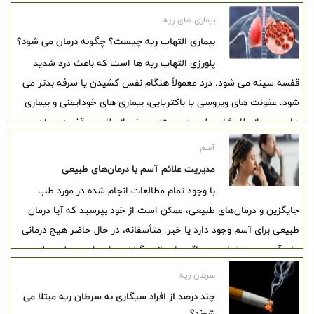
بافت همبند یا استنشاق مواد مضر ایجاد شود. آسیب ریوی ناشی از ILD
بیماری های ریه
اغلب برگشت‌ناپذیر است.
بیماری التهاب ریه چیست؟ چگونه درمان می شود؟
پلورزی التهاب ریه ها است که باعث درد شدید
قفسه سینه می شود. درد معمولاً هنگام نفس کشیدن یا سرفه بدتر می
شود. عفونت های ویروسی یا باکتریایی، بیماری های خودایمنی و بیماری
های ریوی از علل شایع پلوریت هستند. برخی از علل درد قفسه سینه
تهدید کننده زندگی هستند. اگر درد قفسه سینه دارید، به نزدیکترین
آسم
اورژانس مراجعه کنید.
مدیریت علائم آسم با درمان‌های طبیعی
با وجود تمام مطالعات انجام شده در مورد طب
جایگزین و درمان‌های طبیعی، ممکن است از خود بپرسید که آیا درمان
طبیعی برای آسم وجود دارد یا خیر. متأسفانه، در حال حاضر هیچ درمانی
برای آسم وجود ندارد. در واقع، باید از هرگونه درمان یا محصولی - طبیعی
یا غیر طبیعی - که ادعا می‌کند "درمان" آسم است، اجتناب کنید.
سرطان ریه
چند درصد از افراد سیگاری به سرطان ریه مبتلا می
شوند؟