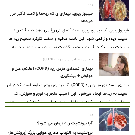
ریه‌ها را به خطر بیندازد. در این مقاله به بررسی اثرات استرس بر دستگاه
ریه
تنفسی و بیماری‌های مرتبط با آن پرداخته و راهکارهایی مؤثر برای
فیبروز ریوی: بیماری‌ای که ریه‌ها را تحت تأثیر قرار
پیشگیری و درمان استرس ارائه می‌شود.
می‌دهد
فیبروز ریوی یک بیماری ریوی است که زمانی رخ می دهد که بافت ریه
آسیب دیده و زخمی شود. این بافت ضخیم و سفت کارکرد صحیح ریه ها
را سخت تر می کند. فیبروز ریوی با گذشت زمان بدتر می شود. برخی از
افراد می توانند برای مدت طولانی پایدار بمانند، اما این وضعیت در برخی
بیماری انسدادی مزمن ریه (COPD)
دیگر سریعتر بدتر می شود. هر چه بدتر می شود، مردم بیشتر و بیشتر
بیماری انسدادی مزمن ریه (COPD) | علائم، علل و
دچار تنگی نفس می شوند.
عوارض + پیشگیری
بیماری انسدادی مزمن ریه (COPD) یک بیماری ریوی مداوم است که در اثر
آسیب به ریه‌ها ایجاد می‌شود. این آسیب منجر به تورم و سوزش، که
التهاب نیز نامیده می‌شود، در داخل مجاری هوایی می‌شود که جریان هوا
را به داخل و خارج ریه‌ها محدود می‌کند. این جریان هوای محدود به عنوان
ریه
انسداد شناخته می‌شود. علائم شامل مشکل در تنفس، سرفه روزانه که
آیا برونشیت ریه درمان می شود؟
باعث ایجاد مخاط می‌شود و صدای سوت مانند و محکم در ریه‌ها به نام
برونشیت به التهاب مجاری هوایی بزرگ (برونش‌ها)