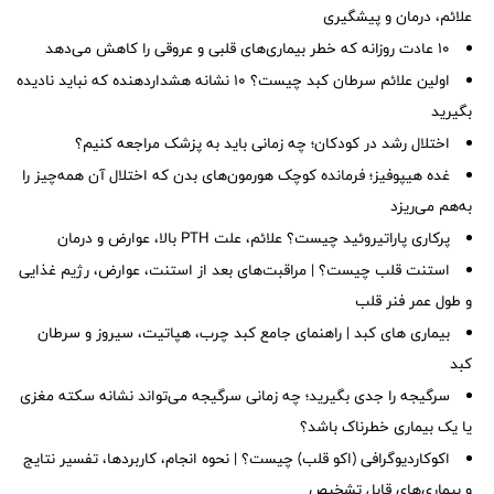
علائم، درمان و پیشگیری
۱۰ عادت روزانه که خطر بیماری‌های قلبی و عروقی را کاهش می‌دهد
اولین علائم سرطان کبد چیست؟ ۱۰ نشانه هشداردهنده که نباید نادیده
بگیرید
اختلال رشد در کودکان؛ چه زمانی باید به پزشک مراجعه کنیم؟
غده هیپوفیز؛ فرمانده کوچک هورمون‌های بدن که اختلال آن همه‌چیز را
به‌هم می‌ریزد
پرکاری پاراتیروئید چیست؟ علائم، علت PTH بالا، عوارض و درمان
استنت قلب چیست؟ | مراقبت‌های بعد از استنت، عوارض، رژیم غذایی
و طول عمر فنر قلب
بیماری های کبد | راهنمای جامع کبد چرب، هپاتیت، سیروز و سرطان
کبد
سرگیجه را جدی بگیرید؛ چه زمانی سرگیجه می‌تواند نشانه سکته مغزی
یا یک بیماری خطرناک باشد؟
اکوکاردیوگرافی (اکو قلب) چیست؟ | نحوه انجام، کاربردها، تفسیر نتایج
و بیماری‌های قابل تشخیص