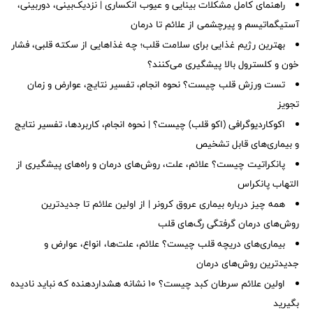
به آنها “سنگ‌های کیسه صفرا” می‌گویند. این سنگ‌ها می‌توانند باعث درد
راهنمای کامل مشکلات بینایی و عیوب انکساری | نزدیک‌بینی، دوربینی،
شدید، التهاب و عوارض جدی‌تری مانند عفونت و زردی شوند. عوامل
آستیگماتیسم و پیرچشمی از علائم تا درمان
متعددی از جمله رژیم غذایی نامناسب، چاقی، سابقه خانوادگی و تغییرات
بهترین رژیم غذایی برای سلامت قلب؛ چه غذاهایی از سکته قلبی، فشار
هورمونی می‌توانند به تشکیل این سنگ‌ها کمک کنند. تشخیص و درمان به
خون و کلسترول بالا پیشگیری می‌کنند؟
موقع سنگ‌های کیسه صفرا برای پیشگیری از عوارض جدی ضروری است.
تست ورزش قلب چیست؟ نحوه انجام، تفسیر نتایج، عوارض و زمان
تجویز
اکوکاردیوگرافی (اکو قلب) چیست؟ | نحوه انجام، کاربردها، تفسیر نتایج
و بیماری‌های قابل تشخیص
پانکراتیت چیست؟ علائم، علت، روش‌های درمان و راه‌های پیشگیری از
التهاب پانکراس
همه چیز درباره بیماری عروق کرونر | از اولین علائم تا جدیدترین
روش‌های درمان گرفتگی رگ‌های قلب
بیماری‌های دریچه قلب چیست؟ علائم، علت‌ها، انواع، عوارض و
جدیدترین روش‌های درمان
اولین علائم سرطان کبد چیست؟ ۱۰ نشانه هشداردهنده که نباید نادیده
بگیرید