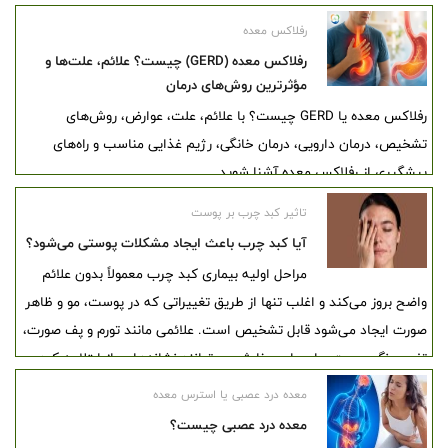
رفلاکس معده
رفلاکس معده (GERD) چیست؟ علائم، علت‌ها و
مؤثرترین روش‌های درمان
رفلاکس معده یا GERD چیست؟ با علائم، علت، عوارض، روش‌های
تشخیص، درمان دارویی، درمان خانگی، رژیم غذایی مناسب و راه‌های
پیشگیری از رفلاکس معده آشنا شوید.
تاثیر کبد چرب بر پوست
آیا کبد چرب باعث ایجاد مشکلات پوستی می‌شود؟
مراحل اولیه بیماری کبد چرب معمولاً بدون علائم
واضح بروز می‌کند و اغلب تنها از طریق تغییراتی که در پوست، مو و ظاهر
صورت ایجاد می‌شود قابل تشخیص است. علائمی مانند تورم و پف صورت،
تغییر رنگ پوست و احساس خارش می‌توانند نشانه‌هایی از ابتلا به کبد
چرب باشند. علاوه بر این، سفید شدن زودرس موها و ریزش مو نیز از
معده درد عصبی یا استرس معده
عوارض شایع این بیماری به شمار می‌آیند. نکته مثبت این است که با
معده درد عصبی چیست؟
رعایت نکات پیشگیرانه می‌توان از بروز کبد چرب و تأثیرات منفی آن بر