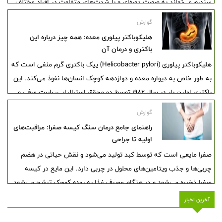
سندرم می‌تواند به صورت دوره‌ای و با شدت‌های متفاوت در افراد مختلف
بروز کند.
گوارش
هلیکوباکتر پیلوری معده: همه چیز درباره این
باکتری و درمان آن
هلیکوباکتر پیلوری (Helicobacter pylori) ییک باکتری گرم منفی است که
به طور خاص به دیواره معده و دوازدهه کوچک انسان‌ها نفوذ می‌کند. این
باکتری اولین بار در سال 1982 توسط دو محقق استرالیایی، رابرت مرفی و
بارنابی پی‌ج، شناسایی شد. هلیکوباکتر پیلوری به دلیل قابلیت زنده ماندن
گوارش
در محیط اسیدی معده و توانایی ایجاد عفونت‌های مزمن، مورد توجه زیادی
راهنمای جامع درمان سنگ‌ کیسه صفرا: مراقبت‌های
قرار گرفته است. یکی از مهمترین بیماری های گوارشی مربوط به معده
اولیه تا جراحی
است. این باکتری می‌تواند منجر به عوارض جدی‌تری مانند زخم‌های معده،
صفرا مایعی است که توسط کبد تولید می‌شود و نقش حیاتی در هضم
التهاب معده (گاستریت) و حتی سرطان معده شود.
چربی‌ها و جذب ویتامین‌های محلول در چربی دارد. این مایع در کیسه
صفرا ذخیره می‌شود و در هنگام مصرف غذا به روده کوچک ترشح می‌شود
تا فرآیند هضم را تسهیل کند. اما در برخی افراد، مواد موجود در صفرا
آخرین اخبار
می‌توانند به شکل سنگ‌های کوچک یا بزرگ در کیسه صفرا تبدیل شوند که