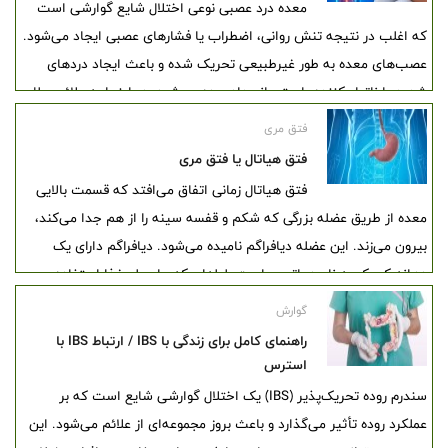
معده درد عصبی نوعی اختلال شایع گوارشی است
سلامت پوست و مو جلوگیری کرد. بنابراین، در صورتی که تغییرات
که اغلب در نتیجه تنش روانی، اضطراب یا فشارهای عصبی ایجاد می‌شود.
غیرمعمولی در پوست یا موی خود مشاهده می‌کنید و علت آن برای شما
عصب‌های معده به‌ طور غیرطبیعی تحریک شده و باعث ایجاد دردهای
نامشخص است، مطالعه این مقاله می‌تواند به شناخت بهتر این بیماری و
شدید یا ناتوان‌کننده یا حتی انسداد روده می‌شود. در اینجا به علائم، علل،
راهکارهای مقابله با آن کمک کند.
تشخیص و درمان این اختلال گوارشی می پردازیم.
فتق مری
فتق هیاتال یا فتق مری
فتق هیاتال زمانی اتفاق می‌افتد که قسمت بالایی
معده از طریق عضله بزرگی که شکم و قفسه سینه را از هم جدا می‌کند،
بیرون می‌زند. این عضله دیافراگم نامیده می‌شود. دیافراگم دارای یک
دهانه کوچک به نام هیاتوس است. لوله‌ای که برای بلع غذا استفاده
می‌شود، مری نام دارد، قبل از اتصال به معده از میان هیاتوس عبور
گوارش
می‌کند. در فتق هیاتال، معده از طریق آن دهانه به سمت بالا و به داخل
راهنمای کامل برای زندگی با IBS / ارتباط IBS با
قفسه سینه فشار می‌آورد.
استرس
سندرم روده تحریک‌پذیر (IBS) یک اختلال گوارشی شایع است که بر
عملکرد روده تأثیر می‌گذارد و باعث بروز مجموعه‌ای از علائم می‌شود. این