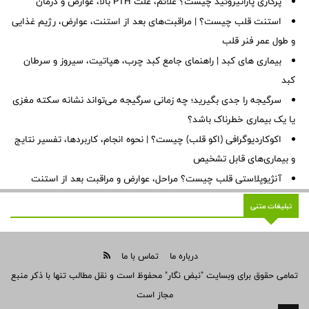
پرکاری پاراتیروئید چیست؟ علائم، علت PTH بالا، عوارض و درمان
استنت قلب چیست؟ | مراقبت‌های بعد از استنت، عوارض، رژیم غذایی
و طول عمر فنر قلب
بیماری های کبد | راهنمای جامع کبد چرب، هپاتیت، سیروز و سرطان
کبد
سرگیجه را جدی بگیرید؛ چه زمانی سرگیجه می‌تواند نشانه سکته مغزی
یا یک بیماری خطرناک باشد؟
اکوکاردیوگرافی (اکو قلب) چیست؟ | نحوه انجام، کاربردها، تفسیر نتایج
و بیماری‌های قابل تشخیص
آنژیوپلاستی قلب چیست؟ مراحل، عوارض و مراقبت بعد از استنت
تبلیغات متنی
درباره ما
تماس با ما
تمامی حقوق برای وبسایت "نبض نگار" محفوظ است و نقل مطالب تنها با ذکر منبع
مجاز است