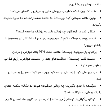
علائم، درمان و پیشگیری
۱۰ عادت روزانه که خطر بیماری‌های قلبی و عروقی را کاهش می‌دهد
اولین علائم سرطان کبد چیست؟ ۱۰ نشانه هشداردهنده که نباید نادیده
بگیرید
اختلال رشد در کودکان؛ چه زمانی باید به پزشک مراجعه کنیم؟
غده هیپوفیز؛ فرمانده کوچک هورمون‌های بدن که اختلال آن همه‌چیز را
به‌هم می‌ریزد
پرکاری پاراتیروئید چیست؟ علائم، علت PTH بالا، عوارض و درمان
استنت قلب چیست؟ | مراقبت‌های بعد از استنت، عوارض، رژیم غذایی
و طول عمر فنر قلب
بیماری های کبد | راهنمای جامع کبد چرب، هپاتیت، سیروز و سرطان
کبد
سرگیجه را جدی بگیرید؛ چه زمانی سرگیجه می‌تواند نشانه سکته مغزی
یا یک بیماری خطرناک باشد؟
اکوکاردیوگرافی (اکو قلب) چیست؟ | نحوه انجام، کاربردها، تفسیر نتایج
و بیماری‌های قابل تشخیص