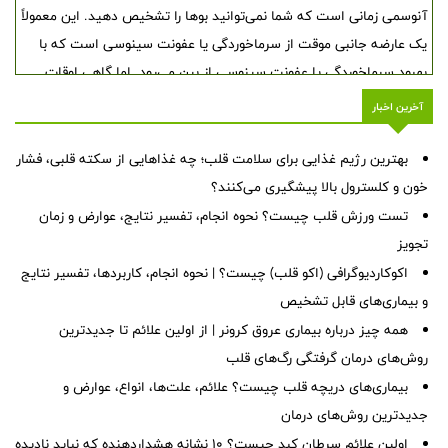
آنوسمی زمانی است که شما نمی‌توانید بوها را تشخیص دهید. این معمولاً
یک عارضه جانبی موقت از سرماخوردگی یا عفونت سینوسی است که با
بهبود سرماخوردگی یا عفونت سینوسی از بین می‌رود. اما گاهی اوقات
آنوسمی ممکن است نشانه سایر مشکلات پزشکی جدی‌تر مانند دیابت یا
آخرین اخبار
آسیب مغزی باشد.
بهترین رژیم غذایی برای سلامت قلب؛ چه غذاهایی از سکته قلبی، فشار
خون و کلسترول بالا پیشگیری می‌کنند؟
تست ورزش قلب چیست؟ نحوه انجام، تفسیر نتایج، عوارض و زمان
تجویز
اکوکاردیوگرافی (اکو قلب) چیست؟ | نحوه انجام، کاربردها، تفسیر نتایج
و بیماری‌های قابل تشخیص
همه چیز درباره بیماری عروق کرونر | از اولین علائم تا جدیدترین
روش‌های درمان گرفتگی رگ‌های قلب
بیماری‌های دریچه قلب چیست؟ علائم، علت‌ها، انواع، عوارض و
جدیدترین روش‌های درمان
اولین علائم سرطان کبد چیست؟ ۱۰ نشانه هشداردهنده که نباید نادیده