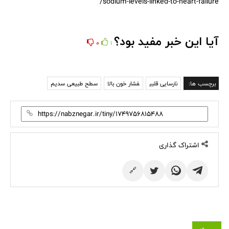
sodium-levels-linked-to-heart-failure/
آیا این خبر مفید بود؟
0
1
برچسب ها:
نارسایی قلبی
فشار خون بالا
سطح طبیعی سدیم
اشتراک گذاری
🔗