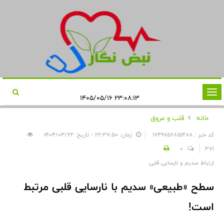
تغییر
۲۳:۰۸:۱۳ ۱۴۰۵/۰۵/۱۶
وضعیت
خانه
قلب و عروق
ناوبری
کد خبر : 1749756815488
زمان: ۲۲:۳۷:۵۰ - تاریخ: ۱۴۰۴/۰۳/۲۲
0
371
ارتباط سدیم و نارسایی قلبی
سطح «طبیعی» سدیم با نارسایی قلبی مرتبط
است!