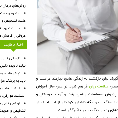
روش‌های درمان ن
علت، تشخیص و جد
۱۰ عادت روزا
عروقی را کاهش م
اخبار پربازدید
نباید نادیده بگیر
تپش قلب؛ چه 
یرند برای بازگشت به زندگی عادی نیازمند مراقبت و
باید به پزشک مرا
خصصان
سلامت روان
فراهم شود. در عین حال آموزش
استنت قلب چی
 پذیرش احساسات واقعی، رفت و آمد با دوستان و
استنت، عوارض، رژ
ار جنگ و دور نگه داشتن کودکان از این اخبار، در
آریتمی قلبی چ
دهای روانی جنگ بسیار تاثیرگذار است
تشخیص و جدیدتر
هر پنج نفر یک نفر دچار اختلال روانی پس از سانحه