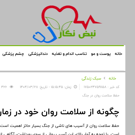
خانه
پوست و مو
تناسب اندام و تغذیه
دندانپزشکی
چشم پزشکی
خانه
سبک زندگی
کد خبر : 1750247591158
زمان: ۱۵:۱۵:۴۵ - تاریخ: ۱۴۰۴/۰۳/۲۸
466
حفظ سلامت روان در جنگ
چگونه از سلامت روان خود در زم
حفظ سلامت روان از آسیب های ناشی از جنگ بسیار حائز اهمیت است. ا
است. با توجه به آمار بالای این آسیب روانی از سوی بهداشت، آگاهی ا