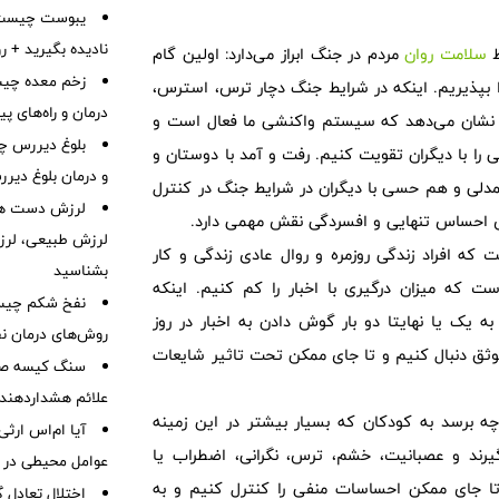
نادیده بگیرید + 
ظ
سلامت روان
مردم در جنگ ابراز می‌دارد: اولین گام
زخم معده چیس
بپذیریم. اینکه در شرایط جنگ دچار ترس، استرس،
درمان و راه‌های پ
و نشان می‌دهد که سیستم واکنشی ما فعال است و
بلوغ دیررس چ
 را با دیگران تقویت کنیم. رفت و آمد با دوستان و
و درمان بلوغ دیر
مدلی و هم حسی با دیگران در شرایط جنگ در کنترل
لرزش دست هم
ش احساس تنهایی و افسردگی نقش مهمی دارد.
لرزش طبیعی، لرز
که افراد زندگی روزمره و روال عادی زندگی و کار
بشناسید
ت که میزان درگیری با اخبار را کم کنیم. اینکه
نفخ شکم چیست
یک یا نهایتا دو بار گوش دادن به اخبار در روز
روش‌های درمان ن
 موثق دنبال کنیم و تا جای ممکن تحت تاثیر شایعات
سنگ کیسه صفرا
علائم هشداردهنده،
چه برسد به کودکان که بسیار بیشتر در این زمینه
آیا ام‌اس ارث
گیرند و عصبانیت، خشم، ترس، نگرانی، اضطراب یا
عوامل محیطی در ابتل
تا جای ممکن احساسات منفی را کنترل کنیم و به
اختلال تعادل