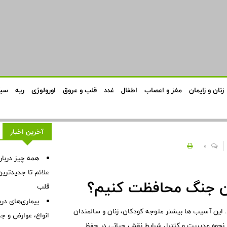
زنان و زایمان
مغز و اعصاب
اطفال
غدد
قلب و عروق
اورولوژی
ریه
سبک
آخرین اخبار
0
همه چیز درباره
علائم تا جدیدتری
ان جنگ محافظت کنیم؟
قلب
بیماری‌های در
ین آسیب ها بیشتر متوجه کودکان، زنان و سالمندان
انواع، عوارض و ج
ز نحوه مدیریت و کنترل شرایط نقش حیاتی در حفظ