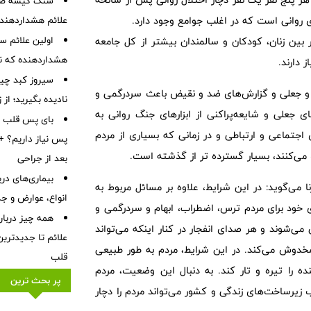
سنگ کیسه صفرا
علائم هشداردهنده،
ین زنان، کودکان و سالمندان بیشتر از کل جامعه
هشداردهنده که نبا
 دارند.
سیروز کبد چیس
روغ و جعلی و گزارش‌های ضد و نقیض باعث سردرگمی و
نادیده بگیرید؛ از
ای جعلی و شایعه‌پراکنی از ابزارهای جنگ روانی به
بای پس قلب چ
 اجتماعی و ارتباطی و در زمانی که بسیاری از مردم
پس نیاز داریم؟ + 
فت می‌کنند، بسیار گسترده تر از گذشته است.
بعد از جراحی
بیماری‌های در
می‌گوید: در این شرایط، علاوه بر مسائل مربوط به
انواع، عوارض و ج
خود برای مردم ترس، اضطراب، ابهام و سردرگمی و
همه چیز درباره
می‌شوند و هر صدای انفجار در کنار اینکه می‌تواند
علائم تا جدیدتری
ز مخدوش می‌کند. در این شرایط، مردم به طور طبیعی
قلب
ده را تیره و تار کند. به دنبال این وضعیت، مردم
پر بحث ترین
زیرساخت‌های زندگی و کشور می‌تواند مردم را دچار