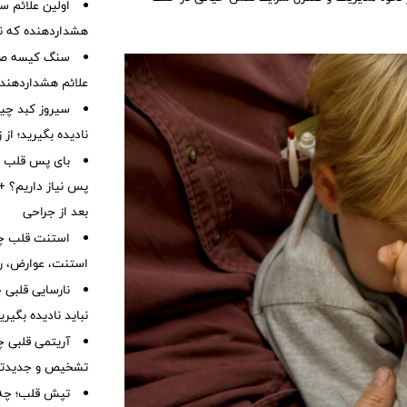
هشداردهنده که نبا
سنگ کیسه صفرا
علائم هشداردهنده،
سیروز کبد چیس
نادیده بگیرید؛ از
بای پس قلب چ
پس نیاز داریم؟ + 
بعد از جراحی
استنت قلب چی
استنت، عوارض، رژ
نباید نادیده بگیر
آریتمی قلبی چ
تشخیص و جدیدتر
تپش قلب؛ چه 