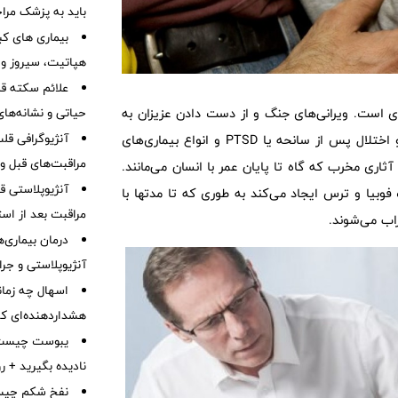
باید به پزشک مرا
بیماری های کب
هپاتیت، سیروز و
علائم سکته قلب
 است. ویرانی‌های جنگ و از دست دادن عزیزان به
حیاتی و نشانه‌ها
آنژیوگرافی ق
افراد آسیب می‌زند. علاوه بر آن افسردگی، اضطراب و اختلال پس از سانحه یا PTSD و انواع بیماری‌های
مراقبت‌های قبل و 
؛ آثاری مخرب که گاه تا پایان عمر با انسان می‌مانند.
آنژیوپلاستی 
فوبیا و ترس ایجاد می‌کند به طوری که تا مدتها با
مراقبت بعد از اس
ب می‌شوند.
درمان بیماری‌ها
آنژیوپلاستی و جر
اسهال چه زمان
هشداردهنده‌ای که 
نادیده بگیرید + 
نفخ شکم چیست