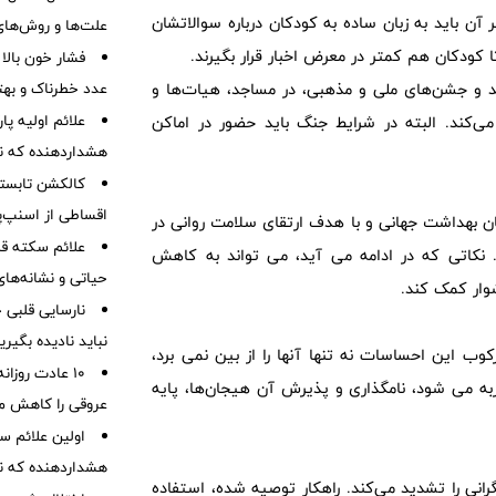
آن باید به زبان ساده به کودکان درباره سوالاتشان
علت‌ها و روش‌های 
 کودکان هم کمتر در معرض اخبار قرار بگیرند.
فشار خون بالا
 و جشن‌های ملی و مذهبی، در مساجد، هیات‌ها و
عدد خطرناک و بهت
ی‌کند. البته در شرایط جنگ باید حضور در اماکن
هشداردهنده که نبا
کالکشن تابستا
اقساطی از اسنپ‌پ
زمان بهداشت جهانی و با هدف ارتقای سلامت روانی در
علائم سکته قلب
کاتی که در ادامه می آید، می تواند به کاهش
حیاتی و نشانه‌ها
وار کمک کند.
نباید نادیده بگیر
وب این احساسات نه تنها آنها را از بین نمی برد،
۱۰ عادت روزا
ربه می شود، نامگذاری و پذیرش آن هیجان‌ها، پایه
عروقی را کاهش م
هشداردهنده که نبا
رانی را تشدید می‌کند. راهکار توصیه شده، استفاده