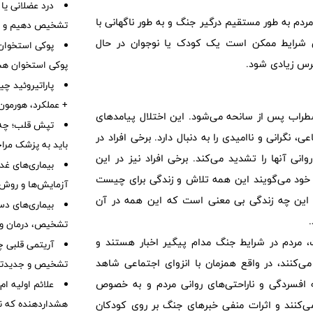
درد عضلانی یا
ردم به طور مستقیم درگیر جنگ و به طور ناگهانی با
تشخیص دهیم و چه 
ین شرایط ممکن است یک کودک یا نوجوان در حال
پوکی استخوا
ترس زیادی شود.
پوکی استخوان هس
پاراتیروئید چ
+ عملکرد، هورمون PTH، بیماری‌ها، علائم و درم
ید: این نوع اضطراب و ترس ناگهانی موجب PTSD یا اضطراب پس از سانحه می‌شود. این اختلال پیامدهای
تپش قلب؛ چه 
نگرانی و ناامیدی را به دنبال دارد. برخی افراد در
باید به پزشک مرا
نی آنها را تشدید می‌کند. برخی افراد نیز در این
بیماری‌های غدد
خود می‌گویند این همه تلاش و زندگی برای چیست
آزمایش‌ها و روش‌
د این چه زندگی بی معنی است که این همه در آن
بیماری‌های دست
تشخیص، درمان و 
 مردم در شرایط جنگ مدام پیگیر اخبار هستند و
آریتمی قلبی چ
ل می‌کنند، در واقع همزمان با انزوای اجتماعی شاهد
تشخیص و جدیدتر
ه افسردگی و ناراحتی‌های روانی مردم و به خصوص
هشداردهنده که نبا
ه می‌کنند و اثرات منفی خبرهای جنگ بر روی کودکان