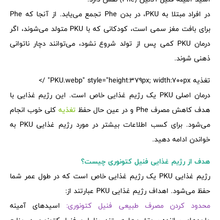
در افراد مبتلا به PKU، در بدن Phe تجمع می‌یابد. از آنجا که Phe
برای بافت مغز سمی است، کودکانی که با PKU متولد می‌شوند، اگر
درمان PKU کمی پس از تولد شروع نشود، می‌توانند دچار ناتوانی
ذهنی شوند.
تغذیه PKU.webp" style="height:379px; width:700px" />
درمان اصلی PKU یک رژیم غذایی خاص است. این رژیم غذایی با
هدف کاهش مصرف Phe و در عین حال حفظ
تغذیه
کلی خوب انجام
می‌شود. برای کسب اطلاعات بیشتر در مورد رژیم غذایی PKU به
خواندن ادامه دهید.
هدف از رژیم غذایی فنیل کتونوری چیست؟
رژیم غذایی PKU یک رژیم غذایی خاص است که در طول عمر شما
حفظ می‌شود. اهداف رژیم غذایی PKU عبارتند از:
محدود کردن مصرف طبیعی فنیل کتونوری:
اسیدهای آمینه