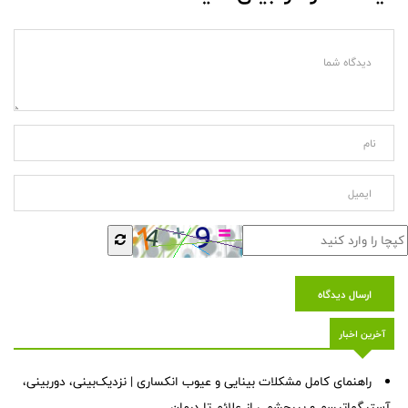
ارسال دیدگاه
آخرین اخبار
راهنمای کامل مشکلات بینایی و عیوب انکساری | نزدیک‌بینی، دوربینی،
آستیگماتیسم و پیرچشمی از علائم تا درمان