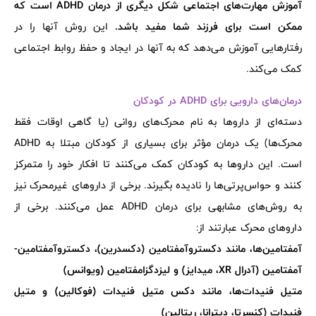
آموزش مهارت‌های اجتماعی شکل دیگری از درمان ADHD است که
ممکن است برای فرزند شما مفید باشد.
این روش آنها را در
رفتارهایی آموزش می‌دهد که به آنها در ایجاد و حفظ روابط اجتماعی
کمک می‌کند.
درمان‌های دارویی برای ADHD در کودکان
دسته‌ای از داروها به نام محرک‌های روانی (یا گاهی اوقات فقط
محرک‌ها) یک درمان مؤثر برای بسیاری از کودکان مبتلا به ADHD
است. این داروها به کودکان کمک می‌کنند تا افکار خود را متمرکز
کنند و حواس‌پرتی‌ها را نادیده بگیرند. برخی از داروهای غیرمحرک نیز
به روش‌های مشابهی برای درمان ADHD عمل می‌کنند. برخی از
داروهای محرک عبارتند از:
آمفتامین‌ها، مانند دکستروآمفتامین (دکسدرین)، دکستروآمفتامین-
آمفتامین (آدرال XR، میدایز) و لیزدگزامفتامین (ویوانس)
متیل فنیدات‌ها، مانند دکس متیل فنیدات (فوکالین) و متیل
فنیدات (کنسرتا، دیترانا، ریتالین)