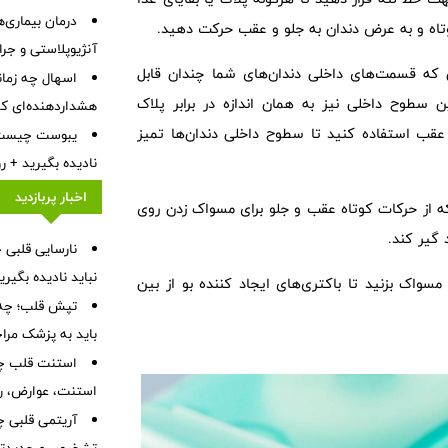
درمان بیماری‌ها
 کوتاه و به عرض دندان به جلو و عقب حرکت دهید.
آنژیوپلاستی و جر
 که قسمت‌های داخلی دندان‌های شما چندان قابل
اسهال چه زمان
 سطوح داخلی نیز به همان اندازه در برابر پلاک
هشداردهنده‌ای که 
واک زدن به جلو و عقب استفاده کنید تا سطوح داخلی دندان‌ها تمیز
نادیده بگیرید + 
اخبار پربازدید
ه از حرکات کوتاه عقب و جلو برای مسواک زدن روی
 گیر کند.
نباید نادیده بگیر
 مسواک بزنید تا باکتری‌های ایجاد کننده بو از بین
تپش قلب؛ چه 
باید به پزشک مرا
استنت قلب چی
استنت، عوارض، رژ
آریتمی قلبی چ