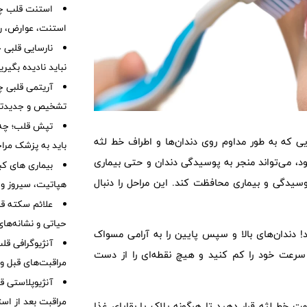
استنت قلب چی
استنت، عوارض، رژ
نباید نادیده بگیر
آریتمی قلبی چ
تشخیص و جدیدتر
تپش قلب؛ چه 
ی که به طور مداوم روی دندان‌ها و اطراف خط لثه
باید به پزشک مرا
د، می‌تواند منجر به پوسیدگی دندان و حتی بیماری
بیماری های کب
سیدگی و بیماری محافظت کند. این مراحل را دنبال
هپاتیت، سیروز و
علائم سکته قلب
حیاتی و نشانه‌ها
 دندان‌های بالا و سپس پایین را به آرامی مسواک
آنژیوگرافی ق
 سرعت خود را کم کنید و هیچ نقطه‌ای را از دست
مراقبت‌های قبل و 
آنژیوپلاستی 
مراقبت بعد از اس
 مسواک را در جهت خط لثه قرار دهید تا هرگونه پلاک یا بقایای غذا