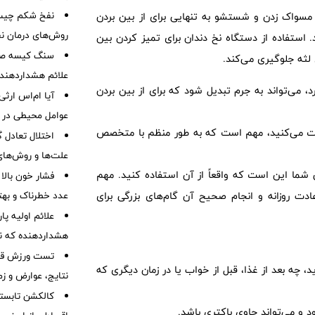
نفخ شکم چیست
مسواک زدن و شستشو به تنهایی برای از بین بردن
روش‌های درمان ن
. استفاده از دستگاه نخ دندان برای تمیز کردن بین
سنگ کیسه صفرا
 لثه جلوگیری می‌کند.
علائم هشداردهنده،
د، می‌تواند به جرم تبدیل شود که برای از بین بردن
آیا ام‌اس ارث
عوامل محیطی در ابتل
ایت می‌کنید، مهم است که به طور منظم با متخصص
اختلال تعادل
علت‌ها و روش‌های 
 شما این است که واقعاً از آن استفاده کنید. مهم
فشار خون بالا
دت روزانه و انجام صحیح آن گام‌های بزرگی برای
عدد خطرناک و بهت
هشداردهنده که نبا
تست ورزش قلب
، چه بعد از غذا، قبل از خواب یا در زمان دیگری که
نتایج، عوارض و زم
کالکشن تابستا
بود و می‌تواند حاوی باکتری باشد.