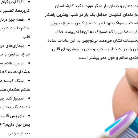
اکوکاردیوگراف
دهان و دندان بار دیگر مورد تأکید کارشناسان
کاربردها، تفسیر ن
 نخ دندان کشیدن حداقل یک بار در شب، بهترین راهکار
همه چیز درباره
 است. مسواک تنها قادر به تمیز کردن سطوح بیرونی
علائم تا جدیدتری
 ذرات غذایی را که مسواک به آن‌ها نمی‌رسد حذف
قلب
تحقیقات نشان می‌دهد بی‌توجهی به این عادات ساده
بیماری‌های در
را نیز به خطر بیاندازد و حتی با بیماری‌های قلبی
انواع، عوارض و ج
بخندی سالم و طول عمر بیشتر است.
هشداردهنده که نبا
سنگ کیسه صفرا
علائم هشداردهنده،
سیروز کبد چیس
نادیده بگیرید؛ از
بای پس قلب چ
پس نیاز داریم؟ + 
بعد از جراحی