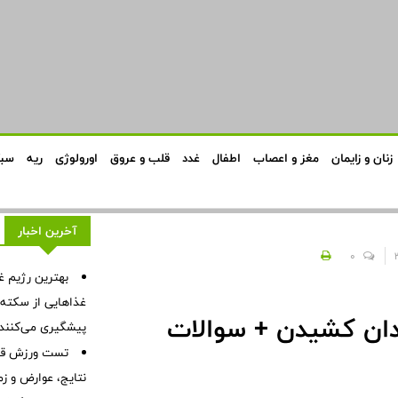
زنان و زایمان
مغز و اعصاب
اطفال
غدد
قلب و عروق
اورولوژی
ریه
سبک
آخرین اخبار
0
بهترین رژیم غ
غذاهایی از سکته ق
ان کشیدن + سوالات
پیشگیری می‌کنند
تست ورزش قلب
نتایج، عوارض و زم