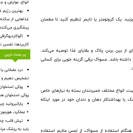
انواع، عوارض و ج
بهترین رژیم غ
بزنید. یک کرونومتر یا تایمر تنظیم کنید تا مطمئن
غذاهایی از سکته ق
پیشگیری می‌کنند
اکوکاردیوگراف
کاربردها، تفسیر ن
 موهای نرم را برای از بین بردن پلاک و بقایای غذا توصیه می‌کند.
پر بحث ترین
داشته باشد. مسواک برقی گزینه خوبی برای کسانی
.
درد عضلانی یا
تشخیص دهیم و چه 
پوکی استخوا
سیت، انواع مختلف خمیردندان بسته به نیازهای خاص
پوکی استخوان هس
یا بهداشتکار دهان و دندان خود در مورد اینکه
پاراتیروئید چ
+ عملکرد، هورمون PTH، بیماری‌ها، علائم و درم
تپش قلب؛ چه 
باید به پزشک مرا
نگام استفاده از مسواک، از لمس ملایم استفاده