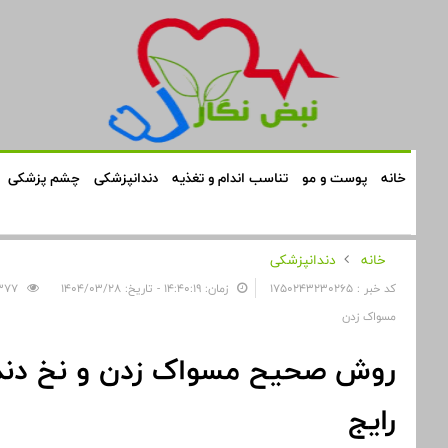
خانه
پوست و مو
تناسب اندام و تغذیه
دندانپزشکی
چشم پزشکی
خانه
دندانپزشکی
کد خبر : 1750243230265
زمان: ۱۴:۴۰:۱۹ - تاریخ: ۱۴۰۴/۰۳/۲۸
377
مسواک زدن
روش صحیح مسواک زدن و نخ دند
رایج