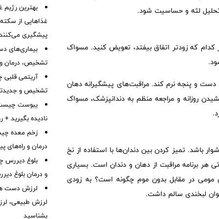
بهترین رژیم غ
تحلیل لثه و حساسیت شود.
غذاهایی از سکته ق
پیشگیری می‌کنند
کدام که زودتر اتفاق بیفتد، تعویض کنید. مسواک
بیماری‌های دست
ود.
تشخیص، درمان و 
آریتمی قلبی چ
دست و پنجه نرم کند. مراقبت‌های پیشگیرانه دهان
تشخیص و جدیدتر
یدن روزانه و مراجعه منظم به دندانپزشک، مسواک
د.
نادیده بگیرید + 
زخم معده چیس
درمان و راه‌های پ
وار باشد. تمیز کردن بین دندان‌ها با استفاده از نخ
بلوغ دیررس چ
ی هر برنامه مراقبت از دهان و دندان است. بسیاری
و درمان بلوغ دیر
ان مومی در مقابل بدون موم چگونه است؟ به زودی
لرزش دست هم
توان لبخندی سالم داشت.
لرزش طبیعی، لرز
بشناسید