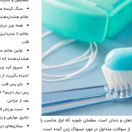
تشخیص و جدیدتر
سنگ کیسه صفرا
علائم هشداردهنده،
همه چیز درباره
علائم تا جدیدتری
قلب
هشداردهنده که نبا
سیروز کبد چیس
نادیده بگیرید؛ از
بای پس قلب چ
پس نیاز داریم؟ + 
بعد از جراحی
تست ورزش قلب
نتایج، عوارض و زم
ان و دندان است. مطمئن شوید که ابزار مناسب را
بیماری‌های در
ی از سوالات متداول در مورد مسواک زدن آمده است: