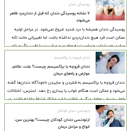
همیشه با درد شروع نمی‌شود و به همین دلیل ممکن است فرد تا مدت‌ها
پوسیدگی دندان
متوجه پیشرفت آن نشود.
۷ نشانه پوسیدگی دندان که قبل از دندان‌درد ظاهر
می‌شوند
پوسیدگی دندان همیشه با درد شدید شروع نمی‌شود. در مراحل اولیه
ممکن است فرد هیچ دندان‌دردی نداشته باشد، اما تغییراتی مانند لکه
سفید روی دندان، حساسیت به مواد سرد و شیرین یا تغییر رنگ مینای
دندان ایجاد شود. پوسیدگی اولیه در بعضی مراحل هنوز به حفره دائمی
دندان قروچه یا براکسیسم
تبدیل نشده و تشخیص زودهنگام آن می‌تواند از پیشرفت آسیب
دندان قروچه یا براکسیسم چیست؟ علت، علائم،
جلوگیری کند.
عوارض و راه‌های درمان
دندان قروچه یا براکسیسم به فشردن و ساییدن ناخودآگاه دندان‌ها گفته
می‌شود و ممکن است هنگام خواب یا بیداری رخ دهد. استرس، اختلالات
خواب و برخی عوامل دیگر می‌توانند با این مشکل ارتباط داشته باشند. در
این مقاله، علت دندان قروچه، علائم، عوارض و روش‌های درمان و کنترل
ارتودنسی دندان کودکان
آن بررسی شده است.
ارتودنسی دندان کودکان چیست؟ بهترین سن،
انواع و مراحل درمان