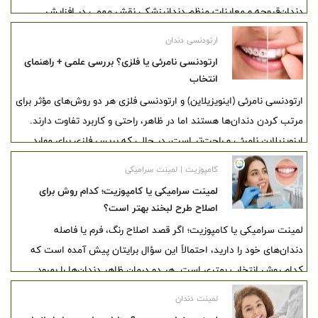
دندان‌قروچه و معاینات منظم دندانپزشکی نقش مهمی در افزایش
ماندگاری لمینت دارند. آگاهی از مزایا، محدودیت‌ها و مراقبت‌های پس از
ارتودنسی دندان
درمان به افراد کمک می‌کند تا با انتخابی آگاهانه، سال‌ها از زیبایی و
ارتودنسی نامرئی یا فلزی؟ بررسی علمی + راهنمای
سلامت لبخند خود بهره‌مند شوند.
انتخاب
ارتودنسی نامرئی (اینویزیلاین) و ارتودنسی فلزی هر دو روش‌های مؤثر برای
مرتب کردن دندان‌ها هستند اما در ظاهر، راحتی و کاربرد تفاوت دارند.
اینویزیلاین نامرئی و راحت‌تر است، در حالی که بریس فلزی برای موارد
پیچیده مناسب‌تر محسوب می‌شود. انتخاب نهایی باید بر اساس شرایط
کامپوزیت | لمینت سرامیکی
بیمار و نظر متخصص انجام شود.
لمینت سرامیکی یا کامپوزیت؛ کدام روش برای
اصلاح طرح لبخند بهتر است؟
لمینت سرامیکی یا کامپوزیت؛ اگر قصد اصلاح رنگ، فرم یا فاصله
دندان‌های خود را دارید، احتمالاً این سؤال برایتان پیش آمده است که
کدام روش انتخاب بهتری است. هر دو درمان ظاهر دندان‌ها را بهبود
می‌دهند، اما از نظر ماندگاری، زیبایی، هزینه، تراش دندان و مراقبت‌های
لمینت دندان
بعدی تفاوت‌های مهمی با یکدیگر دارند.