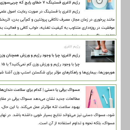
رژیم لاغری فستینگ؛ ۷ خطای رایج که چربی‌سوزی را متوقف می‌کند
رژیم لاغری با فستینگ در صورت رعایت اصول علمی
مانند پرخوری در زمان مجاز، مصرف ناکافی پروتئین و کم‌آبی بدن، اثر
موفقیت در روزه‌داری متناوب به کیفیت تغذیه، خواب کافی و فعالیت بد
ناشتایی. اگر بیماری زمینه‌ای دارید یا دارو مصرف می‌کنید، پیش از ش
مشورت کنید.
رژیم لاغری
رژیم لاغری؛ چرا با وجود رژیم و ورزش همچنان وزن
چر
هورمون‌ها، بیماری‌ها و راهکارهای مؤثر برای شکستن استپ وزن آشنا شو
مسواک برقی یا دستی | کدام برای سلامت دندان‌ه
مطالعات جدید نشان می‌دهد مسواک برقی در مقای
بهبود سلامت لثه مؤثرتر عمل می‌کند. با این حال،
شود، مسواک دستی نیز می‌تواند نتایج بسیار خوبی داشته باشد. در نهای
مسواک، بلکه نحوه و تداوم استفاده از آن است.