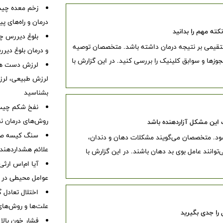
زخم معده چیس
درمان و راه‌های پ
بلوغ دیررس چ
ستقیمی بر نتیجه درمان داشته باشد. متخصصان توصیه
و درمان بلوغ دیر
وزها و سوابق کلینیک را بررسی کنید. در این گزارش با
لرزش دست هم
لرزش طبیعی، لرز
بشناسید
نفخ شکم چیست
روش‌های درمان ن
سنگ کیسه صفرا
ود. متخصصان می‌گویند مشکلات دهان و دندان،
علائم هشداردهنده،
وانند عامل بوی بد دهان باشند. در این گزارش با
آیا ام‌اس ارث
عوامل محیطی در ابتل
اختلال تعادل
علت‌ها و روش‌های 
فشار خون بالا