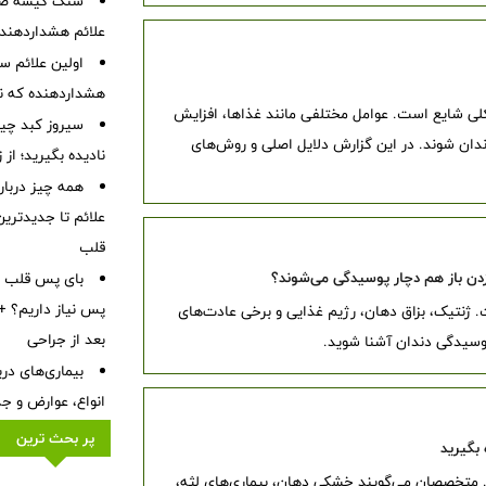
سنگ کیسه صفرا
علائم هشداردهنده،
هشداردهنده که نبا
لی شایع است. عوامل مختلفی مانند غذاها، افزایش
سیروز کبد چیس
دان شوند. در این گزارش دلایل اصلی و روش‌های
نادیده بگیرید؛ از
همه چیز درباره
علائم تا جدیدتری
قلب
زدن باز هم دچار پوسیدگی می‌شوند؟
بای پس قلب چ
پس نیاز داریم؟ + 
ژنتیک، بزاق دهان، رژیم غذایی و برخی عادت‌های
بعد از جراحی
پوسیدگی دندان آشنا شوید.
بیماری‌های در
انواع، عوارض و ج
پر بحث ترین
متخصصان می‌گویند خشکی دهان، بیماری‌های لثه،