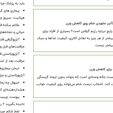
باید به پزشک مرا
بیماری های کب
هپاتیت، سیروز و
أثیر نخوردن شام روی کاهش وزن
علائم سکته قلب
یج درباره رژیم گرفتن است؟ بسیاری از افراد برای
حیاتی و نشانه‌ها
یشتر از هر چیز به تعادل کالری، کیفیت غذاها و سبک
آنژیوگرافی ق
بیشتر نیست.
مراقبت‌های قبل و 
آنژیوپلاستی 
مراقبت بعد از اس
درمان بیماری‌ها
آنژیوپلاستی و جر
ست؛ بلکه وعده‌ای است که بتواند بدون ایجاد گرسنگی
اسهال چه زمان
مک کند. انتخاب درست شام می‌تواند روی کیفیت خواب،
هشداردهنده‌ای که 
نادیده بگیرید + 
نفخ شکم چیست