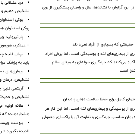
درد عضلانی یا
این گزارش با نشانه‌ها، علل و راه‌های پیشگیری از بوی
تشخیص دهیم و چه 
پوکی استخوا
پوکی استخوان هس
پاراتیروئید چ
حقیقتی که بسیاری از افراد نمی‌دانند
+ عملکرد، هورمون PTH، بیماری‌ها، علائم و درم
 از بیماری‌های لثه و پوسیدگی است، اما برخی افراد
تپش قلب؛ چه 
د می‌کنند که جرم‌گیری حرفه‌ای به مینای سالم
باید به پزشک مرا
ذرا است.
بیماری‌های دست
تشخیص، درمان و 
آریتمی قلبی چ
تشخیص و جدیدتر
هنمای کامل برای حفظ سلامت دهان و دندان
 از پوسیدگی و بیماری‌های لثه است. اما این کار هر
هشداردهنده که نبا
ه زمان مناسب جرم‌گیری و تفاوت آن با پاکسازی معمولی
نادیده بگیرید + 