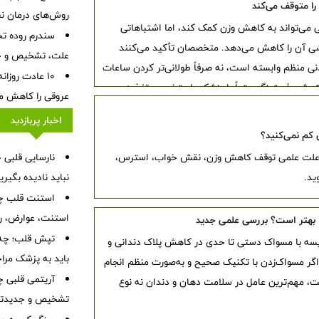
روش‌های درمان ن
 می‌تواند به کاهش وزن کمک کند، اما اشتباهاتی
بخشی آن را کاهش می‌دهد. متخصصان تأکید می‌کنند
علت، تشخیص و جد
نی منظم وابسته است، نه صرفاً طولانی‌تر کردن ساعات
۱۰ عادت روزا
روع رژیم فستینگ حتماً با پزشک یا متخصص تغذیه
عروقی را کاهش م
اخبار پربازدید
 کم نمی‌کنید؟
ا با وجود رژیم و ورزش وزن کم نمی‌کنید؟ با ۱۵ علت علمی توقف کاهش وزن، نقش خواب، استرس،
ید.
نباید نادیده بگیر
استنت قلب چی
استنت، عوارض، رژ
ا بهتر است؟ بررسی علمی جدید
تپش قلب؛ چه 
سه با مسواک دستی تا حدی در کاهش پلاک دندانی و
باید به پزشک مرا
 اگر مسواک‌زدن با تکنیک صحیح و به‌صورت منظم انجام
آریتمی قلبی چ
ت، مهم‌ترین عامل در سلامت دهان و دندان نه نوع
تشخیص و جدیدتر