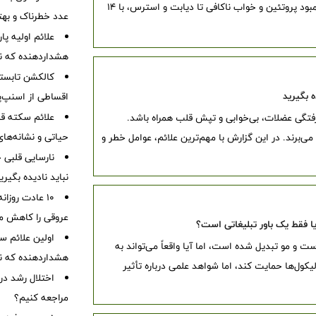
گرسنگی مداوم همیشه نشانه پرخوری نیست. از کمبود پروتئین و خواب ناکافی تا دیابت و استرس، با ۱۴
عدد خطرناک و بهت
هشداردهنده که نبا
کالکشن تابستا
اقساطی از اسنپ‌پ
علائم سکته قلب
رفتگی عضلات، بی‌خوابی و تپش قلب همراه باشد.
حیاتی و نشانه‌ها
ی‌برند. در این گزارش با مهم‌ترین علائم، عوامل خطر و
نباید نادیده بگیر
۱۰ عادت روزا
عروقی را کاهش م
 یا فقط یک باور تبلیغاتی است؟
 و مو تبدیل شده است، اما آیا واقعاً می‌تواند به
هشداردهنده که نبا
ل‌ها حمایت کند، اما شواهد علمی درباره تأثیر
اختلال رشد در
مراجعه کنیم؟