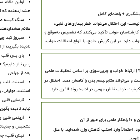
هشداردهنده که نبا
پیشگیری + راهنمای کامل
سنگ کیسه صفرا
یست؛ این اختلال می‌تواند خطر بیماری‌های قلبی،
علائم هشداردهنده،
 کارشناسان خواب تأکید می‌کنند که تشخیص به‌موقع و
سیروز کبد چیس
دارد. در این گزارش جامع، با انواع اختلالات خواب،
نادیده بگیرید؛ از
می‌شوید.
بای پس قلب چ
پس نیاز داریم؟ + 
| ارتباط خواب و چربی‌سوزی بر اساس تحقیقات علمی
بعد از جراحی
 و می‌تواند متابولیسم بدن را کاهش دهد. اختلال در
استنت قلب چی
کیفیت خواب نقش مهمی در ادامه روند لاغری دارد.
استنت، عوارض، رژ
نباید نادیده بگیر
آریتمی قلبی چ
از آن
تشخیص و جدیدتر
د، احتمالاً وارد استپ کاهش وزن شده‌اید. با علل
تپش قلب؛ چه 
شوید.